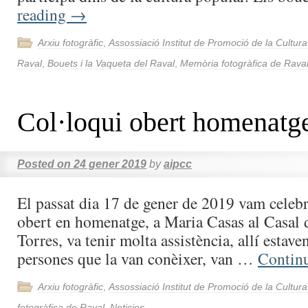
reading
→
Arxiu fotogràfic
,
Assossiació Institut de Promoció de la Cultur
Raval
,
Bouets i la Vaqueta del Raval
,
Memòria fotogràfica de Rava
Col·loqui obert homenatg
Posted on
24 gener 2019
by
aipcc
El passat dia 17 de gener de 2019 vam celebr
obert en homenatge, a Maria Casas al Casal 
Torres, va tenir molta assistència, allí estave
persones que la van conèixer, van …
Contin
Arxiu fotogràfic
,
Assossiació Institut de Promoció de la Cultur
fotogràfica de Raval
,
Noticies