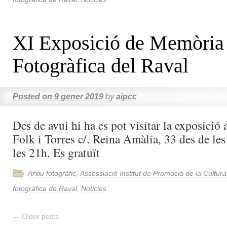
XI Exposició de Memòria
Fotogràfica del Raval
Posted on
9 gener 2019
by
aipcc
Des de avui hi ha es pot visitar la exposició 
Folk i Torres c/. Reina Amàlia, 33 des de les
les 21h. Es gratuït
Arxiu fotogràfic
,
Assossiació Institut de Promoció de la Cultur
fotogràfica de Raval
,
Noticies
←
Older posts