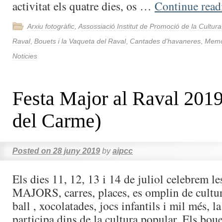
activitat els quatre dies, os …
Continue rea
Arxiu fotogràfic
,
Assossiació Institut de Promoció de la Cultur
Raval
,
Bouets i la Vaqueta del Raval
,
Cantades d'havaneres
,
Memòr
Noticies
Festa Major al Raval 2019
del Carme)
Posted on
28 juny 2019
by
aipcc
Els dies 11, 12, 13 i 14 de juliol celebrem 
MAJORS, carres, places, es omplin de cultu
ball , xocolatades, jocs infantils i mil més, la
participa dins de la cultura popular. Els bo