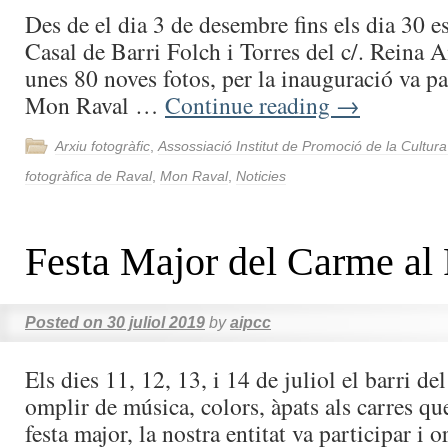
Des de el dia 3 de desembre fins els dia 30 e
Casal de Barri Folch i Torres del c/. Reina
unes 80 noves fotos, per la inauguració va pa
Mon Raval …
Continue reading
→
Arxiu fotogràfic
,
Assossiació Institut de Promoció de la Cultur
fotogràfica de Raval
,
Mon Raval
,
Noticies
Festa Major del Carme al
Posted on
30 juliol 2019
by
aipcc
Els dies 11, 12, 13, i 14 de juliol el barri de
omplir de música, colors, àpats als carres qu
festa major, la nostra entitat va participar i 