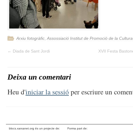
Arxiu fotogràfic
,
Assossiació Institut de Promoció de la Cultur
←
Diada de Sant Jordi
XVII Festa Baston
Deixa un comentari
Heu d'
iniciar la sessió
per escriure un coment
blocs.xarxanet.org és un projecte de:
Forma part de: