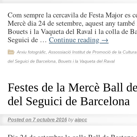
Com sempre la cercavila de Festa Major es ce
Mercè dia 24 de setembre, aquest any també h
Bouets i la Vaqueta del Raval i la colla de B
Seguici de …
Continue reading
→
Arxiu fotogràfic
,
Assossiació Institut de Promoció de la Cultur
del Seguici de Barcelona
,
Bouets i la Vaqueta del Raval
Festes de la Mercè Ball d
del Seguici de Barcelona
Posted on
7 octubre 2016
by
aipcc