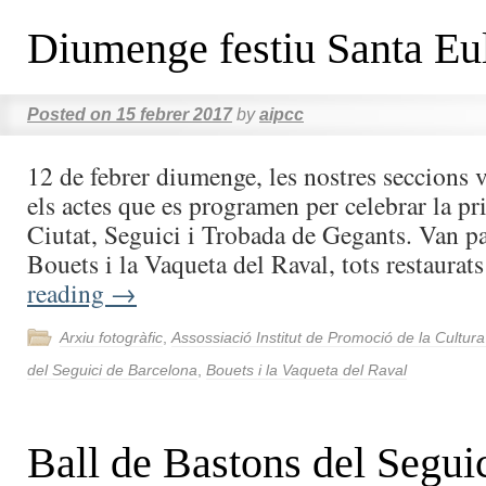
Diumenge festiu Santa Eul
Posted on
15 febrer 2017
by
aipcc
12 de febrer diumenge, les nostres seccions v
els actes que es programen per celebrar la pr
Ciutat, Seguici i Trobada de Gegants. Van pa
Bouets i la Vaqueta del Raval, tots restaurat
reading
→
Arxiu fotogràfic
,
Assossiació Institut de Promoció de la Cultur
del Seguici de Barcelona
,
Bouets i la Vaqueta del Raval
Ball de Bastons del Segui