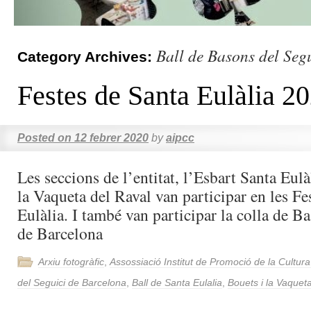
Ball de Basons del Seg
Category Archives:
Festes de Santa Eulàlia 2
Posted on
12 febrer 2020
by
aipcc
Les seccions de l’entitat, l’Esbart Santa Eulàl
la Vaqueta del Raval van participar en les Fe
Eulàlia. I també van participar la colla de B
de Barcelona
Arxiu fotogràfic
,
Assossiació Institut de Promoció de la Cultur
del Seguici de Barcelona
,
Ball de Santa Eulalia
,
Bouets i la Vaquet