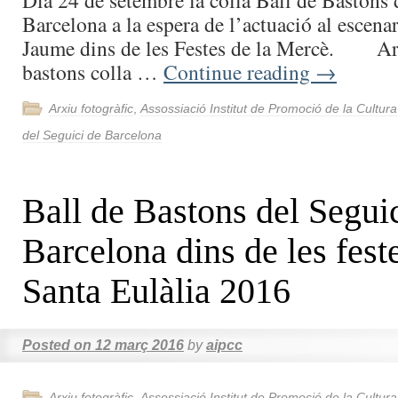
Dia 24 de setembre la colla Ball de Bastons 
Barcelona a la espera de l’actuació al escenar
Jaume dins de les Festes de la Mercè. Arr
bastons colla …
Continue reading
→
Arxiu fotogràfic
,
Assossiació Institut de Promoció de la Cultur
del Seguici de Barcelona
Ball de Bastons del Segui
Barcelona dins de les fest
Santa Eulàlia 2016
Posted on
12 març 2016
by
aipcc
Arxiu fotogràfic
,
Assossiació Institut de Promoció de la Cultur