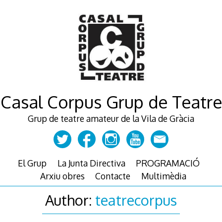
Skip
to
content
Casal Corpus Grup de Teatre
Grup de teatre amateur de la Vila de Gràcia
El Grup
La Junta Directiva
PROGRAMACIÓ
Arxiu obres
Contacte
Multimèdia
Author:
teatrecorpus