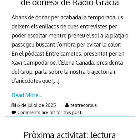
de dones» de Ràdio Gràcia
Abans de donar per acabada la temporada, us
deixem els enllaços de dues entrevistes per
poder escoltar mentre preneu el sol a la platja o
passegeu buscant l’ombra per evitar la calor:
En el pòdcast Entre cametes, presentat per en
Xavi Campodarbe, l’Elena Cañada, presidenta
del Grup, parla sobre la nostra trajectòria i
d’anècdotes que
[…]
Read More…
6
6 de juliol de 2025
teatrecorpus
de
Comments are off for this post.
juliol
de
Pròxima activitat: lectura
2025