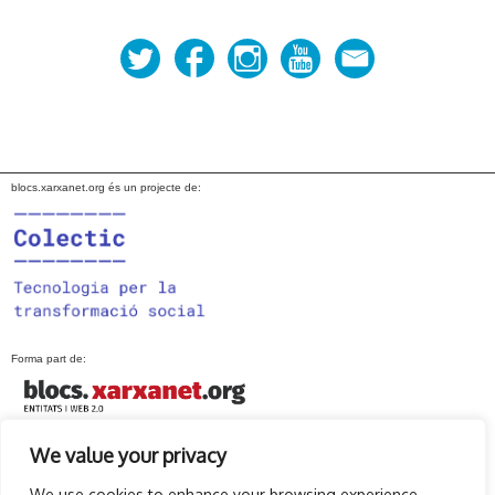
navigation
blocs.xarxanet.org és un projecte de:
Forma part de:
We value your privacy
En col·laboració amb:
We use cookies to enhance your browsing experience,