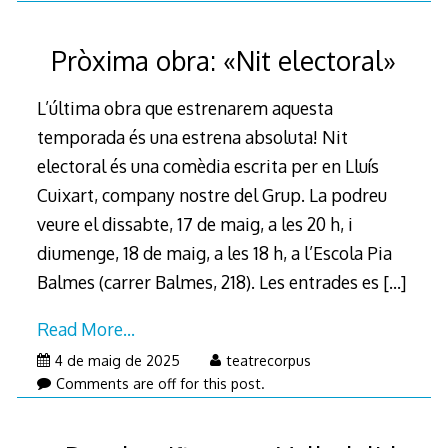
Pròxima obra: «Nit electoral»
L’última obra que estrenarem aquesta
temporada és una estrena absoluta! Nit
electoral és una comèdia escrita per en Lluís
Cuixart, company nostre del Grup. La podreu
veure el dissabte, 17 de maig, a les 20 h, i
diumenge, 18 de maig, a les 18 h, a l’Escola Pia
Balmes (carrer Balmes, 218). Les entrades es
[…]
Read More…
5
4 de maig de 2025
teatrecorpus
de
Comments are off for this post.
maig
de