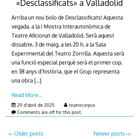
«Desclassificats» a Valladolid
2025
Arriba un nou bolo de Desclassificats! Aquesta
vegada, a la I Mostra Interautonòmica de
Teatre Aficionat de Valladolid. Serà aquest
dissabte, 3 de maig, a les 20 h, a la Sala
Experimental del Teatro Zorrilla. Aquesta serà
una funció especial perquè serà el primer cop,
en 38 anys d’història, que el Grup representa
una obra
[…]
Read More…
29 d'abril de 2025
teatrecorpus
Comments are off for this post.
Posts
Older posts
Newer posts