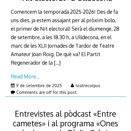
Comencem la temporada 2025-2026! Des de fa
uns dies, ja estem assajant per al pròxim bolo,
el primer de Nit electoral! Serà el diumenge, 28
de setembre, a les 18.30 h, a Ulldecona, en el
marc de les XLII Jornades de Tardor de Teatre
Amateur Joan Roig. De què va? El Partit
Regenerador de la
[…]
Read More…
14
9 de setembre de 2025
teatrecorpus
de
Comments are off for this post.
setembre
de
Entrevistes al pòdcast «Entre
2025
cametes» i al programa «Ones