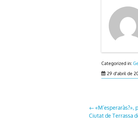
Categorized in:
Ge
29 d'abril de 
Navegació
«M’esperaràs?», 
Ciutat de Terrassa d
d'entrades