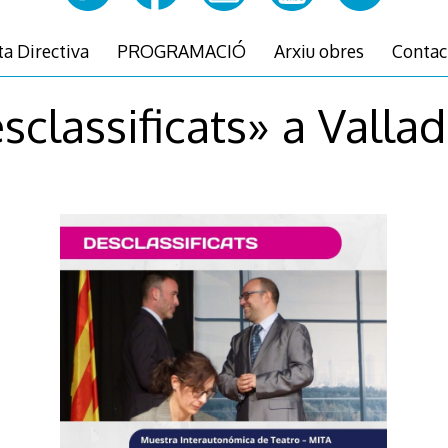
ta Directiva
PROGRAMACIÓ
Arxiu obres
Contac
sclassificats» a Vallad