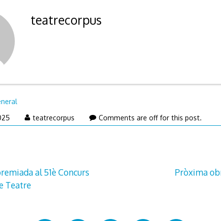
teatrecorpus
neral
2025
teatrecorpus
Comments are off for this post.
premiada al 51è Concurs
Pròxima obr
e Teatre