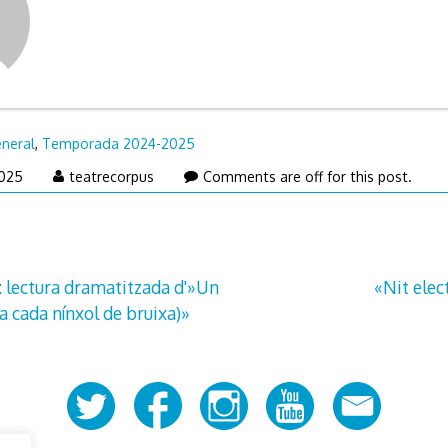
neral
,
Temporada 2024-2025
6
2025
teatrecorpus
Comments are off for this post.
de
juliol
de
2025
: lectura dramatitzada d'»Un
«Nit elec
 cada nínxol de bruixa)»