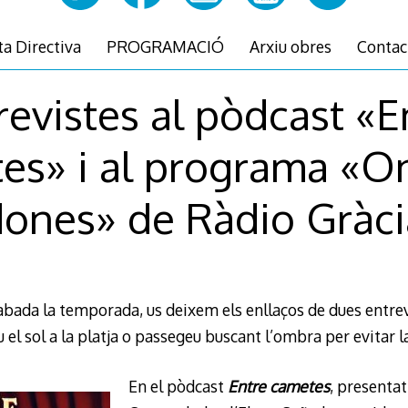
ta Directiva
PROGRAMACIÓ
Arxiu obres
Contac
revistes al pòdcast «E
es» i al programa «O
dones» de Ràdio Gràci
bada la temporada, us deixem els enllaços de dues entre
el sol a la platja o passegeu buscant l’ombra per evitar la
En el pòdcast
Entre cametes
, presentat