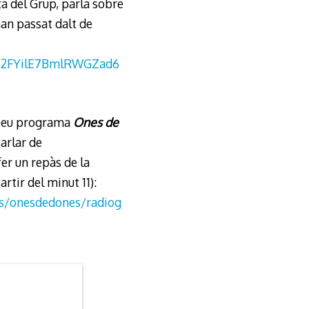
a del Grup, parla sobre
han passat dalt de
20Z2FYilE7BmlRWGZad6
el seu programa
Ones de
parlar de
 fer un repàs de la
artir del minut 11):
ms/onesdedones/radiog