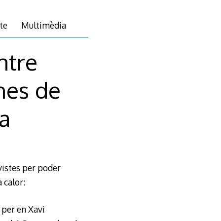
te
Multimèdia
ntre
nes de
a
vistes per poder
 calor:
 per en Xavi