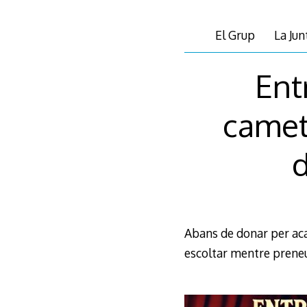
El Grup
La Jun
Ent
camet
Abans de donar per aca
escoltar mentre preneu 