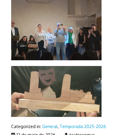
Categorized in:
General
,
Temporada 2025-2026
14
12 de maig de 2026
teatrecorpus