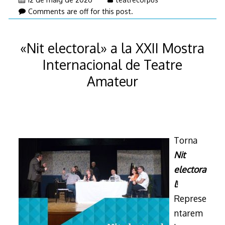
de
Comments are off for this post.
maig
de
«Nit electoral» a la XXII Mostra
2026
Internacional de Teatre
Amateur
Torna
Nit
electora
l
!
Represe
ntarem