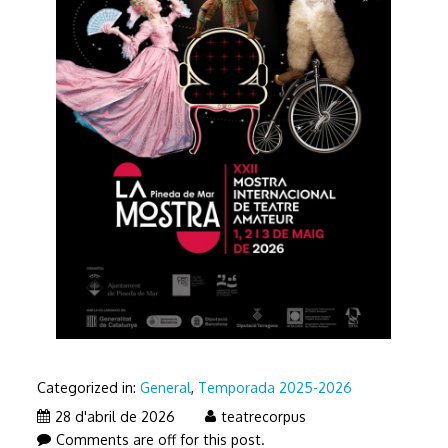
Categorized in:
General
,
Temporada 2025-2026
28
28 d'abril de 2026
teatrecorpus
d'abril
Comments are off for this post.