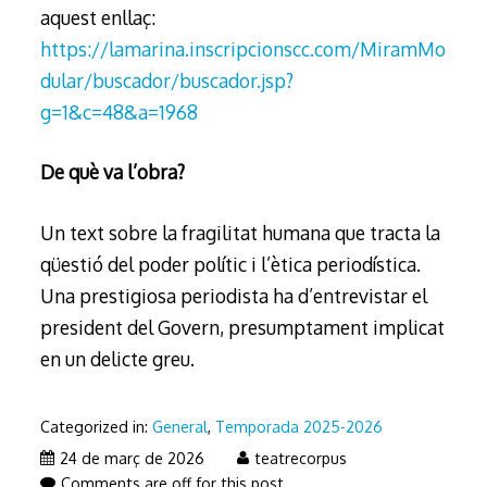
aquest enllaç:
https://lamarina.inscripcionscc.com/MiramMo
dular/buscador/buscador.jsp?
g=1&c=48&a=1968
De què va l’obra?
Un text sobre la fragilitat humana que tracta la
qüestió del poder polític i l’ètica periodística.
Una prestigiosa periodista ha d’entrevistar el
president del Govern, presumptament implicat
en un delicte greu.
Categorized in:
General
,
Temporada 2025-2026
26
24 de març de 2026
teatrecorpus
de
Comments are off for this post.