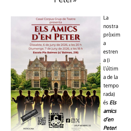
La
nostra
pròxim
a
estren
a (i
l’últim
a de la
tempo
rada)
és
Els
amics
d’en
Peter
!