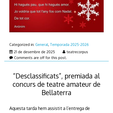
Categorized in:
General
,
Temporada 2025-2026
21
21 de desembre de 2025
teatrecorpus
de
Comments are off for this post.
desembre
de
“Desclassificats”, premiada al
2025
concurs de teatre amateur de
Bellaterra
Aquesta tarda hem assistit a l’entrega de