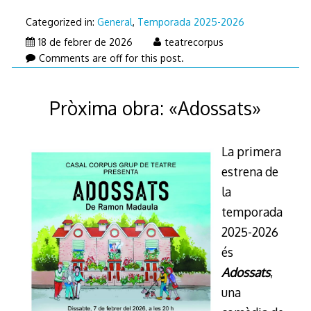
Categorized in:
General
,
Temporada 2025-2026
27
18 de febrer de 2026
teatrecorpus
de
Comments are off for this post.
febrer
de
Pròxima obra: «Adossats»
2026
La primera
estrena de
la
temporada
2025-2026
és
Adossats
,
una