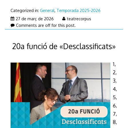
Categorized in:
General
,
Temporada 2025-2026
26
27 de març de 2026
teatrecorpus
de
Comments are off for this post.
març
de
20a funció de «Desclassificats»
2026
1,
2,
3,
4,
5,
6,
7,
8,