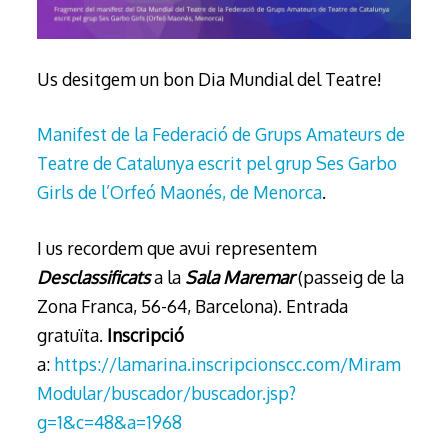
Us desitgem un bon Dia Mundial del Teatre!
Manifest de la Federació de Grups Amateurs de
Teatre de Catalunya escrit pel grup Ses Garbo
Girls de l’Orfeó Maonés, de Menorca
.
I us recordem que avui representem
Desclassificats
a la
Sala Maremar
(passeig de la
Zona Franca, 56-64, Barcelona). Entrada
gratuïta.
Inscripció
a:
https://lamarina.inscripcionscc.com/Miram
Modular/buscador/buscador.jsp?
g=1&c=48&a=1968