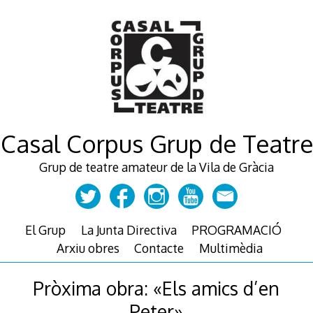
Skip
to
content
Casal Corpus Grup de Teatre
Grup de teatre amateur de la Vila de Gràcia
El Grup
La Junta Directiva
PROGRAMACIÓ
Arxiu obres
Contacte
Multimèdia
Pròxima obra: «Els amics d’en
Peter»