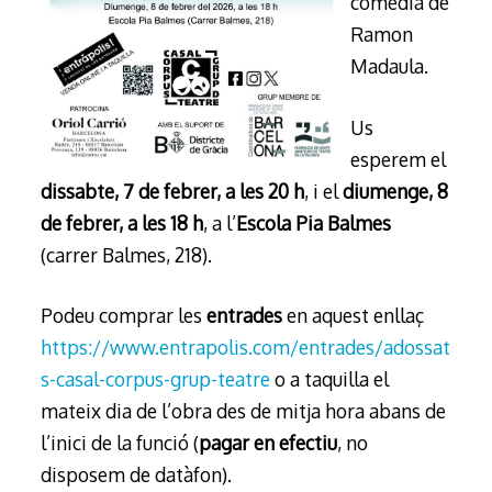
comèdia de
Ramon
Madaula.
Us
esperem el
dissabte, 7 de febrer, a les 20 h
, i el
diumenge, 8
de febrer, a les 18 h
, a l’
Escola Pia Balmes
(carrer Balmes, 218).
Podeu comprar les
entrades
en aquest enllaç
https://www.entrapolis.com/entrades/adossat
s-casal-corpus-grup-teatre
o a taquilla el
mateix dia de l’obra des de mitja hora abans de
l’inici de la funció (
pagar en efectiu
, no
disposem de datàfon).