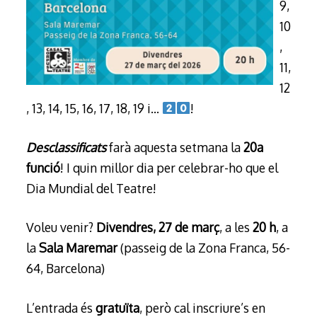
9,
10
,
11,
12
, 13, 14, 15, 16, 17, 18, 19 i…
!
Desclassificats
farà aquesta setmana la
20a
funció
! I quin millor dia per celebrar-ho que el
Dia Mundial del Teatre!
Voleu venir?
Divendres, 27 de març
, a les
20 h
, a
la
Sala Maremar
(passeig de la Zona Franca, 56-
64, Barcelona)
L’entrada és
gratuïta
, però cal inscriure’s en