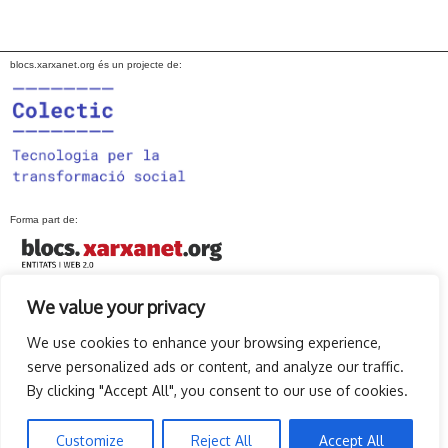
blocs.xarxanet.org és un projecte de:
Forma part de:
We value your privacy
En col·laboració amb:
We use cookies to enhance your browsing experience,
serve personalized ads or content, and analyze our traffic.
By clicking "Accept All", you consent to our use of cookies.
Amb el suport de:
Customize
Reject All
Accept All