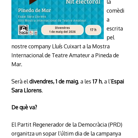
la
comèdi
a
escrita
pel
nostre company Lluís Cuixart a la Mostra
Internacional de Teatre Amateur a Pineda de
Mar.
Serà el
divendres, 1 de maig
, a les
17 h
, a l’
Espai
Sara Llorens
.
De què va?
El Partit Regenerador de la Democràcia (PRD)
organitza un sopar l’últim dia de la campanya