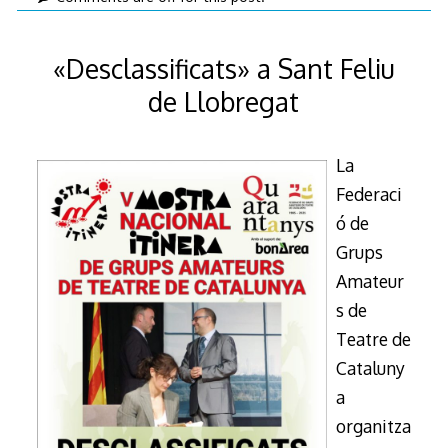
març
de
«Desclassificats» a Sant Feliu
2026
de Llobregat
La
Federaci
ó de
Grups
Amateur
s de
Teatre de
Cataluny
a
organitza