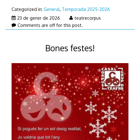
Categorized in:
General
,
Temporada 2025-2026
23
23 de gener de 2026
teatrecorpus
de
Comments are off for this post.
gener
de
Bones festes!
2026