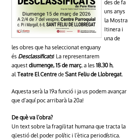
des de fa
uns anys
la Mostra
Itinera i
una de
les obres que ha seleccionat enguany
és
Desclassificats
! La representarem
aquest
diumenge, 15 de març
, a les
18.30 h
,
al
Teatre El Centre
de
Sant Feliu de Llobregat
.
Aquesta serà la 19a funció i ja us podem avançar
que d’aquí poc arribarà la 20a!
De què va l’obra?
Un text sobre la fragilitat humana que tracta la
qüestió del poder polític i l’ètica periodística.