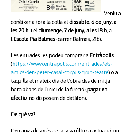
Veniu a
conèixer a tota la colla el
dissabte, 6 de juny, a
les 20 h
, i el
diumenge, 7 de juny, a les 18 h
, a
l’
Escola Pia Balmes
(carrer Balmes, 218).
Les entrades les podeu comprar a
Entràpolis
(
https://www.entrapolis.com/entrades/els-
amics-den-peter-casal-corpus-grup-teatre
) o a
taquilla
el mateix dia de l’obra des de mitja
hora abans de l’inici de la funció (
pagar en
efectiu
, no disposem de datàfon).
De què va?
Deu anys després de la seva última actuació, un