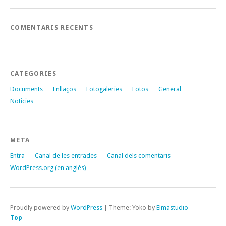
COMENTARIS RECENTS
CATEGORIES
Documents
Enllaços
Fotogaleries
Fotos
General
Noticies
META
Entra
Canal de les entrades
Canal dels comentaris
WordPress.org (en anglès)
Proudly powered by
WordPress
|
Theme: Yoko by
Elmastudio
Top