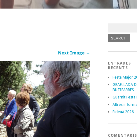
Next Image →
ENTRADES
RECENTS
Festa Major 2
GRAELLADA D
BUTIFARRES
Guarnit Festa
Altres inform
Fideuà 2026
COMENTARI