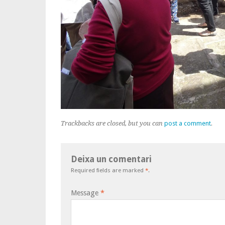
Trackbacks are closed, but you can
post a comment
.
Deixa un comentari
Required fields are marked
*
.
Message
*