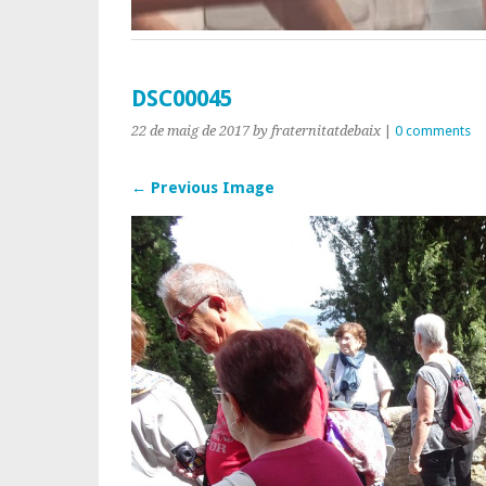
DSC00045
22 de maig de 2017
by fraternitatdebaix
|
0 comments
← Previous Image