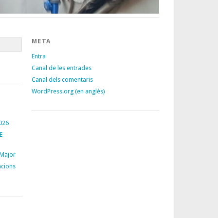
META
Entra
Canal de les entrades
Canal dels comentaris
WordPress.org (en anglès)
026
E
 Major
acions
S