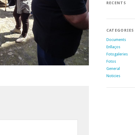
RECENTS
CATEGORIES
Documents
Enllaços
Fotogaleries
Fotos
General
Noticies