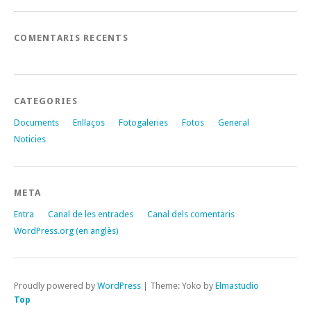
COMENTARIS RECENTS
CATEGORIES
Documents
Enllaços
Fotogaleries
Fotos
General
Noticies
META
Entra
Canal de les entrades
Canal dels comentaris
WordPress.org (en anglès)
Proudly powered by
WordPress
|
Theme: Yoko by
Elmastudio
Top