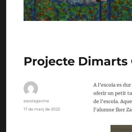
Projecte Dimarts
A l’escola es du
oferir un petit t
Autor
escolagavina
de l’escola. Aqu
Publicat
17 de març de 2022
l’alumne Iker Za
el