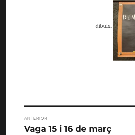
dibuix.
Navegació
ANTERIOR
d'entrades
Vaga 15 i 16 de març
Entrada