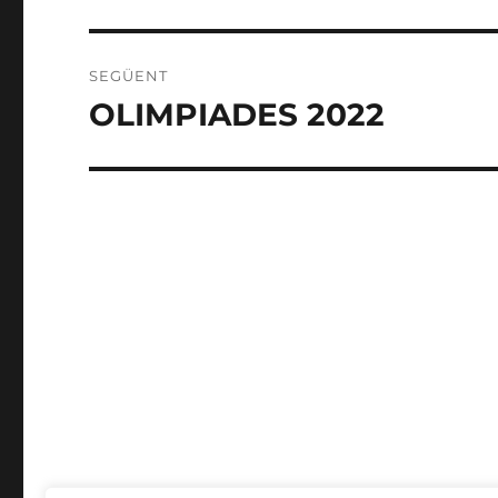
anterior:
SEGÜENT
OLIMPIADES 2022
Entrada
següent: