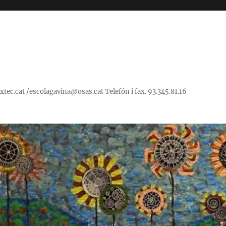
ec.cat /escolagavina@osas.cat Telefón i fax. 93.345.81.16