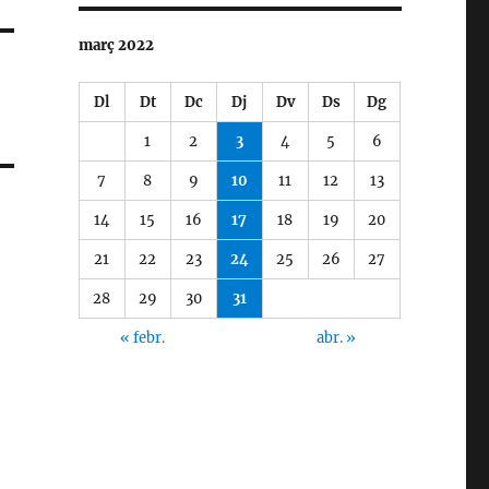
març 2022
Dl
Dt
Dc
Dj
Dv
Ds
Dg
1
2
3
4
5
6
7
8
9
10
11
12
13
14
15
16
17
18
19
20
21
22
23
24
25
26
27
28
29
30
31
« febr.
abr. »