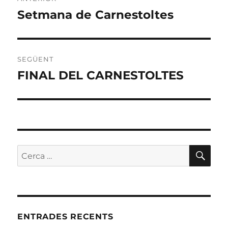
d'entrades
Setmana de Carnestoltes
Entrada
anterior:
SEGÜENT
FINAL DEL CARNESTOLTES
Entrada
següent:
CE
Cerca:
ENTRADES RECENTS