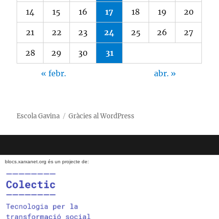
14
15
16
17
18
19
20
21
22
23
24
25
26
27
28
29
30
31
« febr.
abr. »
Escola Gavina
Gràcies al WordPress
blocs.xarxanet.org és un projecte de: