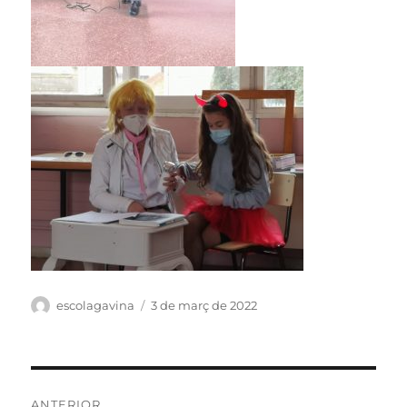
Autor
escolagavina
Publicat
3 de març de 2022
el
Navegació
ANTERIOR