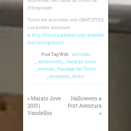
Aniversari del Casal de Joves de
l’Hospitalet.
Totes les activitats són GRATUÏTES
i us podeu inscriure
a:
http://blocs.xarxanet.org/cjvandel
los/inscripcions/
Post Tag With :
activitats
,
adolescents
,
Casal de Joves
,
joventut
,
Passatge del Terror
,
programa
,
tardor
«
Marató Jove
Halloween a
2015 |
Port Aventura
Vandellòs
»