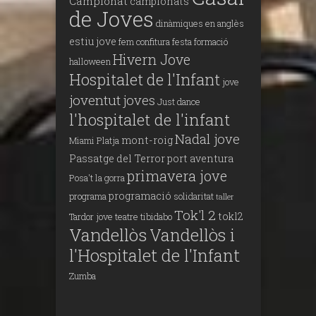
Campionat
campionats
de Joves
dinàmiques en anglès
estiu jove
fem confitura
festa
formació
Hivern Jove
halloween
Hospitalet de l'Infant
jove
joventut
joves
Just dance
l'hospitalet de l'infant
Nadal jove
mont-roig
Miami Platja
Passatge del Terror
port aventura
primavera jove
Posa't la gorra
programació
programa
solidaritat
taller
Tok'l 2
tokl2
Tardor jove
teatre
tibidabo
Vandellòs
Vandellòs i
l'Hospitalet de l'Infant
Zumba