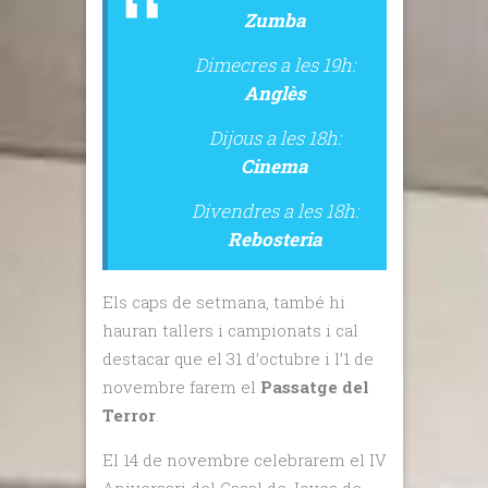
Zumba
Dimecres a les 19h:
Anglès
Dijous a les 18h:
Cinema
Divendres a les 18h:
Rebosteria
Els caps de setmana, també hi
hauran tallers i campionats i cal
destacar que el 31 d’octubre i l’1 de
novembre farem el
Passatge del
Terror
.
El 14 de novembre celebrarem el IV