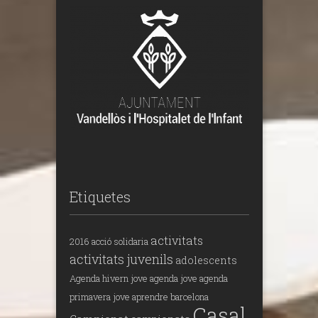
Etiquetes
activitats
2016
acció solidaria
activitats juvenils
adolescents
Agenda hivern jove
agenda jove
agenda
primavera jove
aprendre
barcelona
Casal