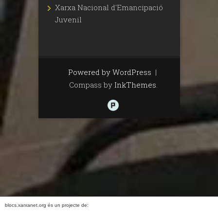
Xarxa Nacional d'Emancipació
Juvenil
Powered by WordPress
|
Compass by
InkThemes
.
blocs.xarxanet.org és un projecte de: