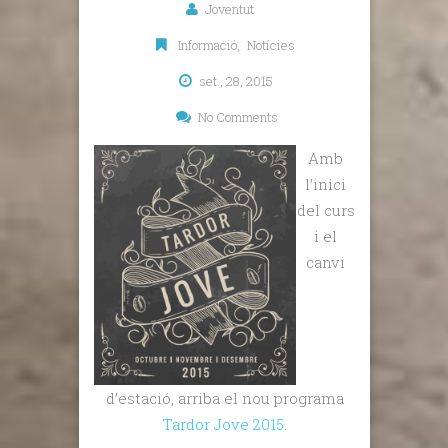
Joventut
Informació
,
Notícies
set., 28, 2015
No Comments
Amb
l’inici
del curs
i el
canvi
d’estació, arriba el nou programa
Tardor Jove 2015
.