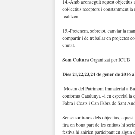
14.-Amb aconseguit aquest objectius a p
col·lectius receptors i constantment la 
realitzen.
15.-Pretenem, sobretot, canviar la mane
compartir i de treballar en projectes con
Ciutat.
Som Cultura
Organitzat per ICUB
Dies 21,22,23,24 de gener de 2016 a
Mostra del Patrimoni Immaterial a Ba
conforma Catalunya –i en especial la qu
Fabra i Coats i Can Fabra de Sant An
Sense sortir-nos dels objectius, aque
fira on bona part de les entitats hi seri
festiva hi anirien participant en algun