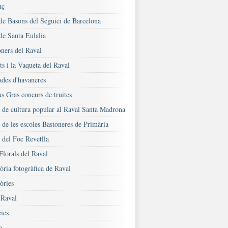
nç
 de Basons del Seguici de Barcelona
de Santa Eulalia
oners del Raval
s i la Vaqueta del Raval
ades d'havaneres
s Gras concurs de truites
a de cultura popular al Raval Santa Madrona
 de les escoles Bastoneres de Primària
 del Foc Revetlla
Florals del Raval
ria fotogràfica de Raval
ries
Raval
ies
o