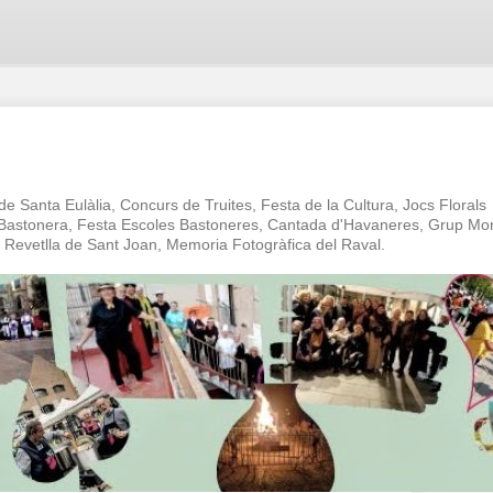
 de Santa Eulàlia, Concurs de Truites, Festa de la Cultura, Jocs Florals
a Bastonera, Festa Escoles Bastoneres, Cantada d'Havaneres, Grup Mo
oc Revetlla de Sant Joan, Memoria Fotogràfica del Raval.