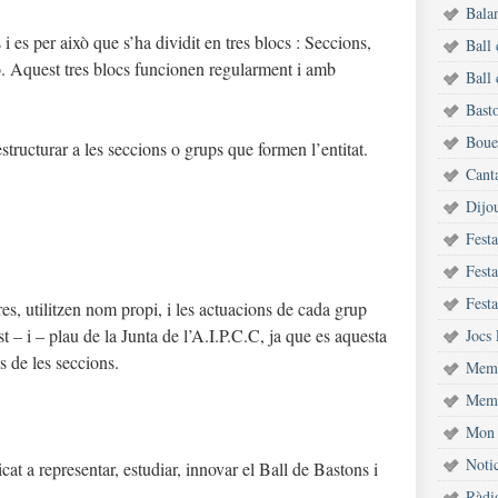
Bala
 i es per això que s’ha dividit en tres blocs : Seccions,
Ball
ió. Aquest tres blocs funcionen regularment i amb
Ball 
Bast
Bouet
tructurar a les seccions o grups que formen l’entitat.
Cant
Dijou
Fest
Festa
Festa
es, utilitzen nom propi, i les actuacions de cada grup
t – i – plau de la Junta de l’A.I.P.C.C, ja que es aquesta
Jocs 
s de les seccions.
Memò
Memò
Mon 
Notic
at a representar, estudiar, innovar el Ball de Bastons i
Ràdi