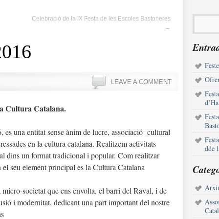
Celebració de la IX Festa de les Escoles Bastoneres
→
Entrad
2016
Feste
Ofren
LEAVE A COMMENT
Fest
d’Ha
la Cultura Catalana.
Fest
Bast
96, es una entitat sense ànim de lucre, associació cultural
Fest
ressades en la cultura catalana. Realitzem activitats
dde 
ral dins un format tradicional i popular. Com realitzar
n el seu element principal es la Cultura Catalana
Catego
Arxiu
micro-societat que ens envolta, el barri del Raval, i de
fusió i modernitat, dedicant una part important del nostre
Assos
Cata
ns