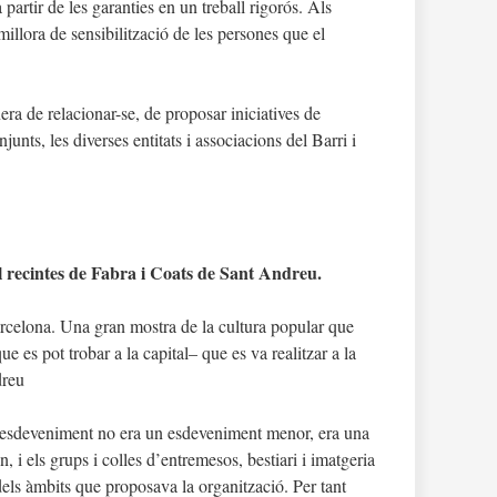
artir de les garanties en un treball rigorós. Als
millora de sensibilització de les persones que el
ra de relacionar-se, de proposar iniciatives de
junts, les diverses entitats i associacions del Barri i
l recintes de Fabra i Coats de Sant Andreu.
rcelona. Una gran mostra de la cultura popular que
e es pot trobar a la capital– que es va realitzar a la
dreu
st esdeveniment no era un esdeveniment menor, era una
en, i els grups i colles d’entremesos, bestiari i imatgeria
 dels àmbits que proposava la organització. Per tant