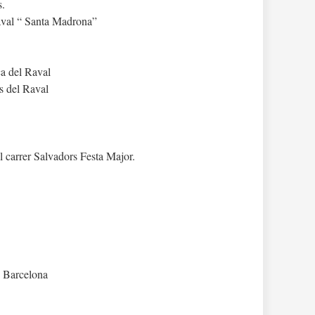
s.
aval “ Santa Madrona”
a del Raval
rs del Raval
al carrer Salvadors Festa Major.
e Barcelona