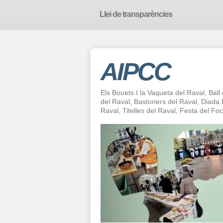
Llei de transparències
AIPCC
Els Bouets I la Vaqueta del Raval, Ball
del Raval, Bastoners del Raval, Diad
Raval, Titelles del Raval, Festa del F