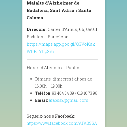
Malalts d’Alzheimer de
Badalona, Sant Adrià i Santa
Coloma
Direcció:
Carrer d’Arnús, 66, 08911
Badalona, Barcelona.
https://maps.app.goo.gl/Q3VoKuk
WhEJYhp3r6
Horari d’Atenció al Públic:
Dimarts, dimecres i dijous de
16,00h – 19,00h
Telèfon:
93 464 34 09 / 619 10 73 96
Email:
afabss2@gmail.com
Segueix-nos
a
Facebook
:
https://www.facebook.com/AFABSSA