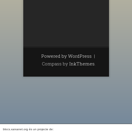
Powered by WordPress
|
Compass by
InkThemes
.
blocs.xarxanet.org és un projecte de: