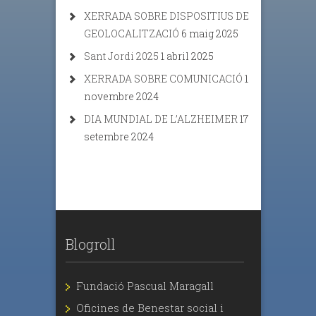
XERRADA SOBRE DISPOSITIUS DE
GEOLOCALITZACIÓ
6 maig 2025
Sant Jordi 2025
1 abril 2025
XERRADA SOBRE COMUNICACIÓ
1
novembre 2024
DIA MUNDIAL DE L’ALZHEIMER
17
setembre 2024
Blogroll
Fundació Pascual Maragall
Oficines de Benestar social i