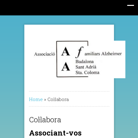
Home
»
Col·labora
Col·labora
Associant-vos