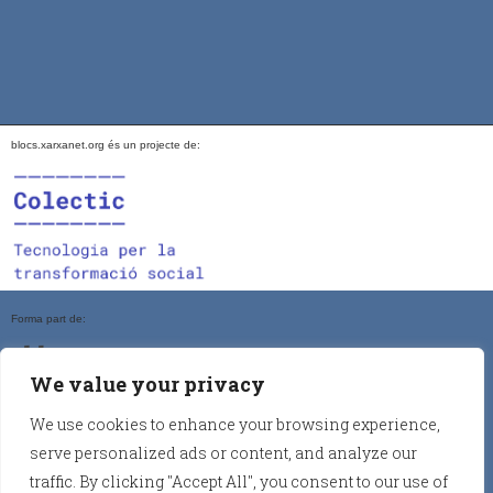
blocs.xarxanet.org és un projecte de:
Forma part de:
We value your privacy
We use cookies to enhance your browsing experience,
En col·laboració amb:
serve personalized ads or content, and analyze our
traffic. By clicking "Accept All", you consent to our use of