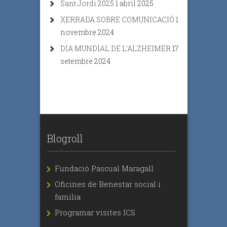
Sant Jordi 2025
1 abril 2025
XERRADA SOBRE COMUNICACIÓ
1
novembre 2024
DIA MUNDIAL DE L’ALZHEIMER
17
setembre 2024
Blogroll
Fundació Pascual Maragall
Oficines de Benestar social i
família
Programar visites ICS