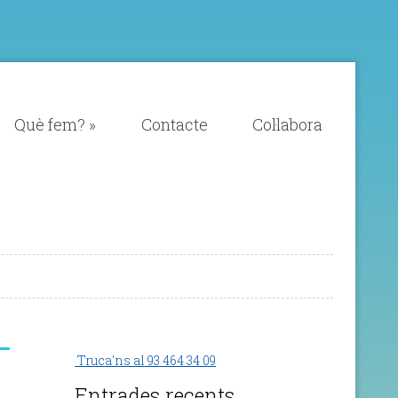
Què fem?
»
Contacte
Col·labora
Truca'ns al 93 464 34 09
Entrades recents