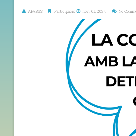
AFABSS
Participació
nov., 01, 2024
No Comm