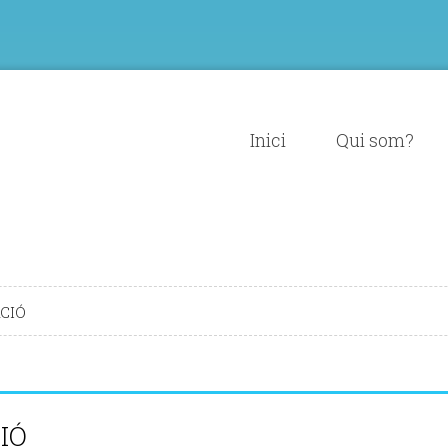
Inici
Qui som?
CIÓ
IÓ