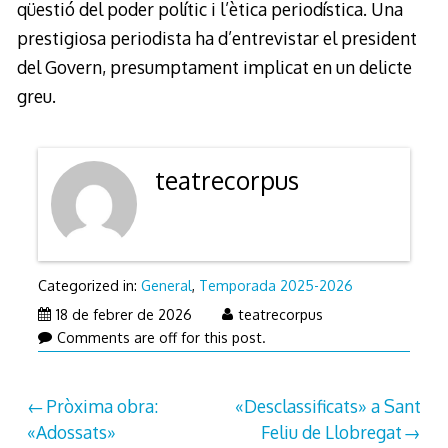
qüestió del poder polític i l’ètica periodística. Una
prestigiosa periodista ha d’entrevistar el president
del Govern, presumptament implicat en un delicte
greu.
teatrecorpus
Categorized in:
General
,
Temporada 2025-2026
27
18 de febrer de 2026
teatrecorpus
de
Comments are off for this post.
febrer
de
Navegació
Pròxima obra:
«Desclassificats» a Sant
2026
«Adossats»
Feliu de Llobregat