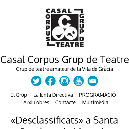
Skip
to
content
Casal Corpus Grup de Teatre
Grup de teatre amateur de la Vila de Gràcia
El Grup
La Junta Directiva
PROGRAMACIÓ
Arxiu obres
Contacte
Multimèdia
«Desclassificats» a Santa