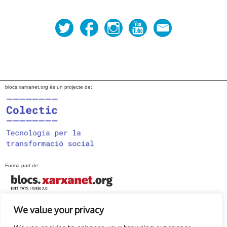
d'entrades
blocs.xarxanet.org és un projecte de:
Forma part de:
We value your privacy
En col·laboració amb: