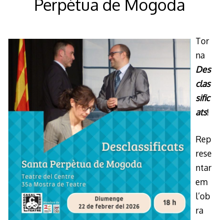
Perpètua de Mogoda
Tor
na
Des
clas
sific
ats
!
Rep
rese
ntar
em
l’ob
ra