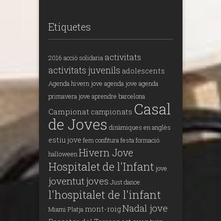
Etiquetes
activitats
2016
acció solidaria
activitats juvenils
adolescents
Agenda hivern jove
agenda jove
agenda
primavera jove
aprendre
barcelona
Casal
Campionat
campionats
de Joves
dinàmiques en anglès
estiu jove
fem confitura
festa
formació
Hivern Jove
halloween
Hospitalet de l'Infant
jove
joventut
joves
Just dance
l'hospitalet de l'infant
Nadal jove
mont-roig
Miami Platja