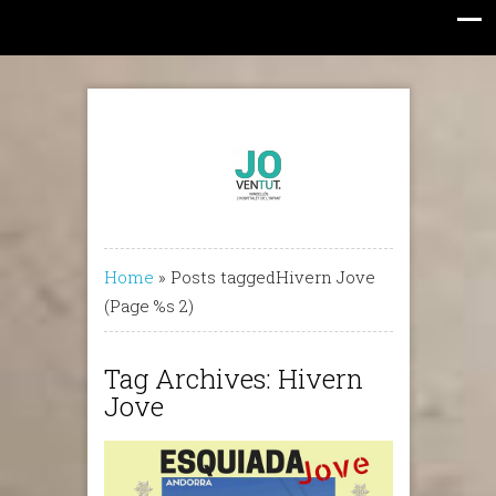
Home
»
Posts taggedHivern Jove
(Page %s 2)
Tag Archives: Hivern
Jove