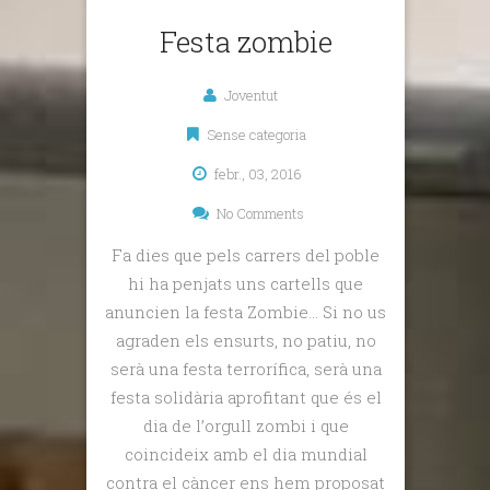
Festa zombie
Joventut
Sense categoria
febr., 03, 2016
No Comments
Fa dies que pels carrers del poble
hi ha penjats uns cartells que
anuncien la festa Zombie… Si no us
agraden els ensurts, no patiu, no
serà una festa terrorífica, serà una
festa solidària aprofitant que és el
dia de l’orgull zombi i que
coincideix amb el dia mundial
contra el càncer ens hem proposat