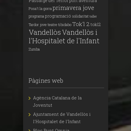
Passatge del Terror
port aventura
primavera jove
Posa't la gorra
programació
programa
solidaritat
taller
Tok'l 2
tokl2
Tardor jove
teatre
tibidabo
Vandellòs
Vandellòs i
l'Hospitalet de l'Infant
Zumba
Pàgines web
Agència Catalana de la
Joventut
Ajuntament de Vandellòs i
l'Hospitalet de l'Infant
Bloc Punt Omnia