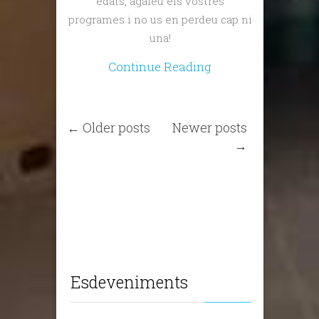
edats, agafeu els vostres
programes i no us en perdeu cap ni
una!
Continue Reading
← Older posts
Newer posts
→
Esdeveniments