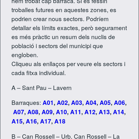
hem trobat cap barraca. Si es fessin
troballes futures en aquestes zones, es
podrien crear nous sectors. Podríem
detallar els límits exactes, però segurament
es més pràctic un resum dels nuclis de
població i sectors del municipi que
engloben.
Cliqueu als enllaços per veure els sectors i
cada fitxa individual.
A – Sant Pau – Lavern
Barraques:
A01
,
A02
,
A03
,
A04
,
A05
,
A06
,
A07
,
A08
,
A09
,
A10
,
A11
,
A12
,
A13
,
A14
,
A15
,
A16
,
A17
,
A18
B – Can Rossell – Urb. Can Rossell – La