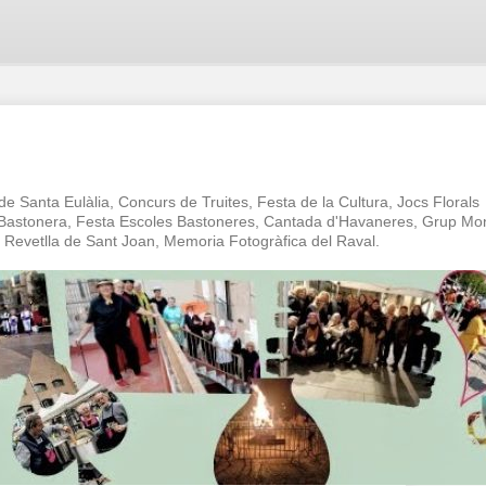
 de Santa Eulàlia, Concurs de Truites, Festa de la Cultura, Jocs Florals
a Bastonera, Festa Escoles Bastoneres, Cantada d'Havaneres, Grup Mo
oc Revetlla de Sant Joan, Memoria Fotogràfica del Raval.