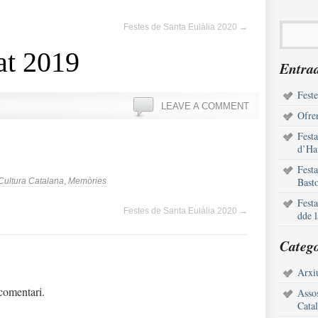
Festes de Santa Eulàlia 2020
→
at 2019
Entrad
Feste
LEAVE A COMMENT
Ofren
Fest
d’Ha
Fest
Bast
 Cultura Catalana
,
Memòries
Fest
Festes de Santa Eulàlia 2020
→
dde 
Catego
Arxiu
comentari.
Assos
Cata