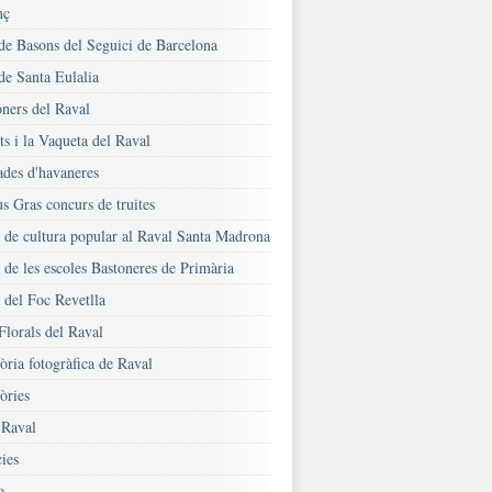
nç
 de Basons del Seguici de Barcelona
de Santa Eulalia
oners del Raval
s i la Vaqueta del Raval
ades d'havaneres
s Gras concurs de truites
a de cultura popular al Raval Santa Madrona
 de les escoles Bastoneres de Primària
 del Foc Revetlla
Florals del Raval
ria fotogràfica de Raval
ries
Raval
ies
o