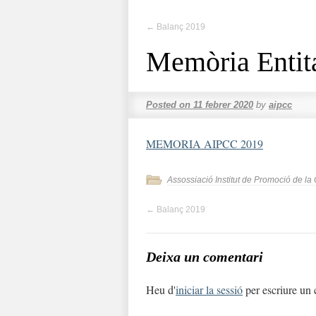
←
Balanç 2019
Memòria Entit
Posted on
11 febrer 2020
by
aipcc
MEMORIA AIPCC 2019
Assossiació Institut de Promoció de la
←
Balanç 2019
Deixa un comentari
Heu d'
iniciar la sessió
per escriure un 