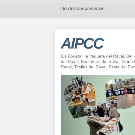
Llei de transparències
AIPCC
Els Bouets I la Vaqueta del Raval, Ball
del Raval, Bastoners del Raval, Diad
Raval, Titelles del Raval, Festa del F