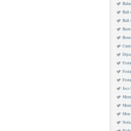
Bala
Ball
Ball 
Bast
Bouet
Cant
Dijou
Fest
Festa
Festa
Jocs 
Memò
Memò
Mon 
Notic
Ràdi