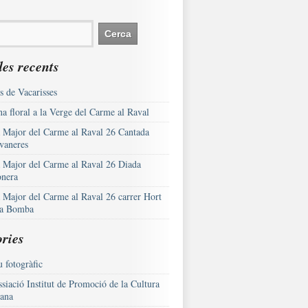
es recents
s de Vacarisses
a floral a la Verge del Carme al Raval
a Major del Carme al Raval 26 Cantada
vaneres
a Major del Carme al Raval 26 Diada
onera
a Major del Carme al Raval 26 carrer Hort
la Bomba
ries
 fotogràfic
siació Institut de Promoció de la Cultura
lana