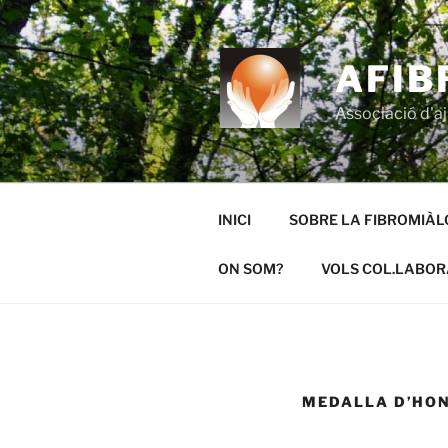
Vés
al
contingut
AFIB
Associació d'a
INICI
SOBRE LA FIBROMIÀL
ON SOM?
VOLS COL.LABOR
MEDALLA D’HON