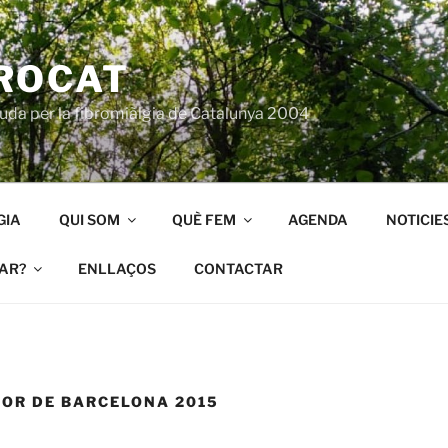
ROCAT
juda per la fibromiàlgia de Catalunya 2004
GIA
QUI SOM
QUÈ FEM
AGENDA
NOTICIE
AR?
ENLLAÇOS
CONTACTAR
OR DE BARCELONA 2015