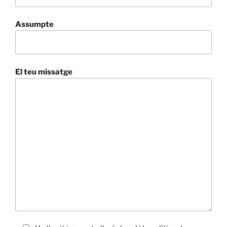
Assumpte
El teu missatge