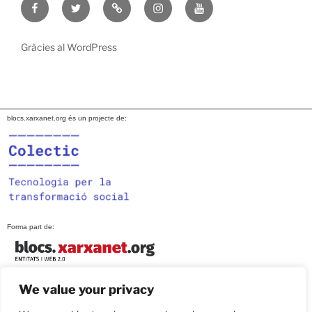
Visita’ns
Twitter
POLITICA
Instagram
Youtube
al
DE
Facebook
COOKIES
Gràcies al WordPress
blocs.xarxanet.org és un projecte de:
Forma part de:
We value your privacy
En col·laboració amb: