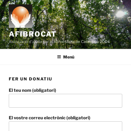
Vés
al
contingut
AFIBROCAT
Associació d'ajuda per la fibromiàlgia de Catalunya 2004
Menú
FER UN DONATIU
El teu nom (obligatori)
El vostre correu electrònic (obligatori)