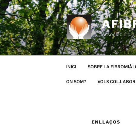
Vés
al
contingut
AFIB
Associació d'a
INICI
SOBRE LA FIBROMIÀL
ON SOM?
VOLS COL.LABOR
ENLLAÇOS