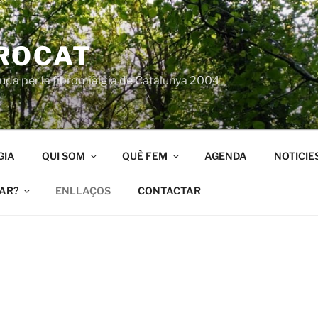
ROCAT
juda per la fibromiàlgia de Catalunya 2004
GIA
QUI SOM
QUÈ FEM
AGENDA
NOTICIE
AR?
ENLLAÇOS
CONTACTAR