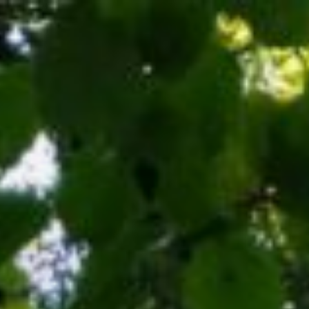
Vés
al
contingut