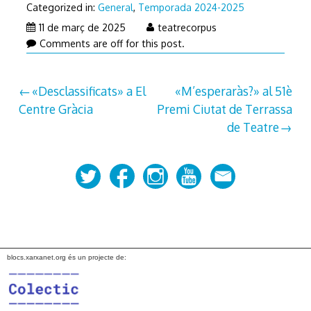
Categorized in:
General
,
Temporada 2024-2025
13
11 de març de 2025
teatrecorpus
de
Comments are off for this post.
març
de
Navegació
«Desclassificats» a El
«M’esperaràs?» al 51è
2025
Centre Gràcia
Premi Ciutat de Terrassa
d'entrades
de Teatre
blocs.xarxanet.org és un projecte de: