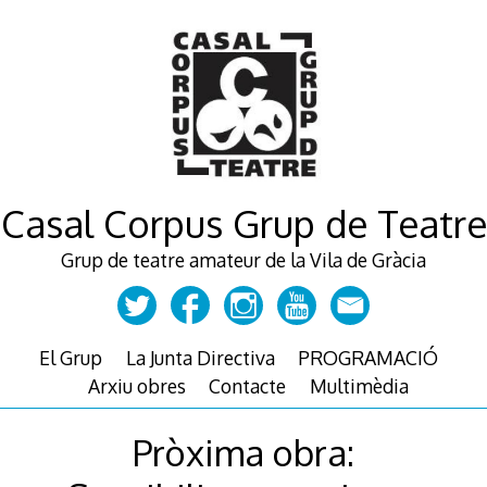
Skip
to
content
Casal Corpus Grup de Teatre
Grup de teatre amateur de la Vila de Gràcia
El Grup
La Junta Directiva
PROGRAMACIÓ
Arxiu obres
Contacte
Multimèdia
Pròxima obra: