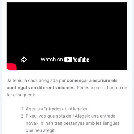
Ja teniu la casa arreglada per
començar a escriure els
continguts en diferents idiomes
. Per escriure’ls, haureu de
fer el següent:
Aneu a «Entrades» i «Afegeix».
Fixeu-vos que sota de «Afegeix una entrada
nova», hi han tres pestanyes amb les llengües
que heu afegit.