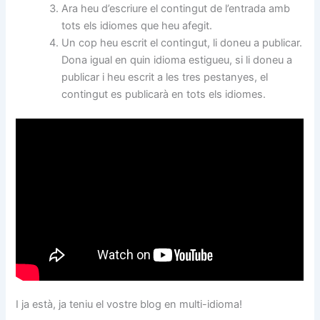
Ara heu d’escriure el contingut de l’entrada amb
tots els idiomes que heu afegit.
Un cop heu escrit el contingut, li doneu a publicar.
Dona igual en quin idioma estigueu, si li doneu a
publicar i heu escrit a les tres pestanyes, el
contingut es publicarà en tots els idiomes.
I ja està, ja teniu el vostre blog en multi-idioma!