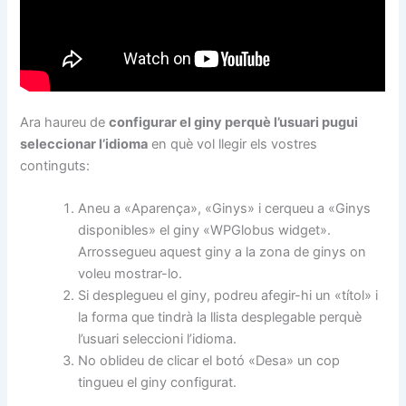
Ara haureu de
configurar el giny perquè l’usuari pugui
seleccionar l’idioma
en què vol llegir els vostres
continguts:
Aneu a «Aparença», «Ginys» i cerqueu a «Ginys
disponibles» el giny «WPGlobus widget».
Arrossegueu aquest giny a la zona de ginys on
voleu mostrar-lo.
Si desplegueu el giny, podreu afegir-hi un «títol» i
la forma que tindrà la llista desplegable perquè
l’usuari seleccioni l’idioma.
No oblideu de clicar el botó «Desa» un cop
tingueu el giny configurat.