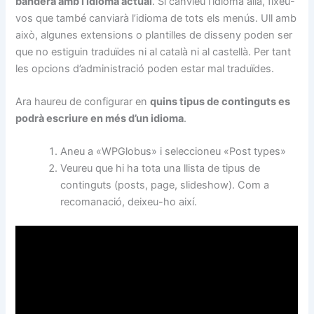
bandera amb l’idioma actual
. Si canvieu l’idioma allà, fixeu-
vos que també canviarà l’idioma de tots els menús. Ull amb
això, algunes extensions o plantilles de disseny poden ser
que no estiguin traduïdes ni al català ni al castellà. Per tant
les opcions d’administració poden estar mal traduïdes.
Ara haureu de configurar en
quins tipus de continguts es
podrà escriure en més d’un idioma
.
Aneu a «WPGlobus» i seleccioneu «Post types»
Veureu que hi ha tota una llista de tipus de
continguts (posts, page, slideshow). Com a
recomanació, deixeu-ho així.