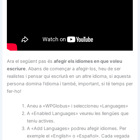
Ara el següent pas és
afegir els idiomes en que voleu
escriure
. Abans de començar a afegir-los, heu de ser
realistes i pensar qui escriurà en un altre idioma, si aquesta
persona domina l’idioma i també, important, si té temps per
fer-ho!
Aneu a «WPGlobus» i seleccioneu «Languages»
A «Enabled Languages» veureu les llengües que
teniu actives.
A «Add Languages» podreu afegir idiomes. Per
exemple el «English» o «Español». Cada vegada