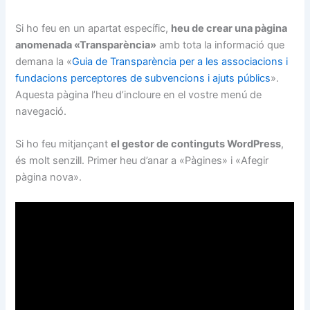
Si ho feu en un apartat específic,
heu de crear una pàgina
anomenada «Transparència»
amb tota la informació que
demana la «
Guia de Transparència per a les associacions i
fundacions perceptores de subvencions i ajuts públics
».
Aquesta pàgina l’heu d’incloure en el vostre menú de
navegació.
Si ho feu mitjançant
el gestor de continguts WordPress
,
és molt senzill. Primer heu d’anar a «Pàgines» i «Afegir
pàgina nova».