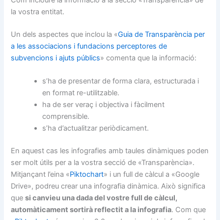
Com incloure la informació a la secció «Transparència» de
la vostra entitat.
Un dels aspectes que inclou la «
Guia de Transparència per
a les associacions i fundacions perceptores de
subvencions i ajuts públics
» comenta que la informació:
s’ha de presentar de forma clara, estructurada i
en format re-utilitzable.
ha de ser veraç i objectiva i fàcilment
comprensible.
s’ha d’actualitzar periòdicament.
En aquest cas les infografies amb taules dinàmiques poden
ser molt útils per a la vostra secció de «Transparència».
Mitjançant l’eina «
Piktochart
» i un full de càlcul a «Google
Drive», podreu crear una infografia dinàmica. Això significa
que
si canvieu una dada del vostre full de càlcul,
automàticament sortirà reflectit a la infografia
. Com que