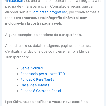
«
Piktochart
» és una eina 2.0, podreu inserir la infografia a la
pàgina de «Transparència». Consulteu el recurs que vam
elaborar sobre “
Com crear Infografies
”, per conèixer més a
fons
com crear aquesta infografia dinàmica i com
incloure-la a la vostra pàgina web
.
Alguns exemples de seccions de transparència.
A continuació us detallem algunes pàgines d’Internet,
d’entitats i fundacions que compleixen amb la Llei de
Transparència:
Servei Solidari
Associació per a Joves TEB
Fundació Pere Tarrés
Casal dels Infants
Fundació Catalana Esplai
I per últim, heu de notificar la vostra nova secció de