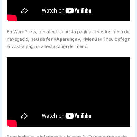
En WordPress, per afegir aquesta pàgina al vostre menú de
navegació,
heu de fer «Aparença», «Menús»
i heu d’afegir
la vostra pàgina a l’estructura del menú.