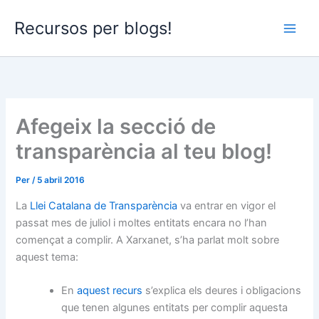
Vés
Recursos per blogs!
al
contingut
Afegeix la secció de
transparència al teu blog!
Per
/
5 abril 2016
La
Llei Catalana de Transparència
va entrar en vigor el
passat mes de juliol i moltes entitats encara no l’han
començat a complir. A Xarxanet, s’ha parlat molt sobre
aquest tema:
En
aquest recurs
s’explica els deures i obligacions
que tenen algunes entitats per complir aquesta