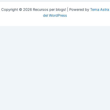
Copyright © 2026 Recursos per blogs! | Powered by
Tema Astra
del WordPress
blocs.xarxanet.org és un projecte de:
Forma part de:
En col·laboració amb: