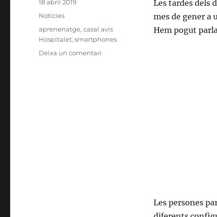
Publicat
18 abril 2019
Les tardes dels d
el
Categories
Notícies
mes de gener a u
Etiquetes
aprenenatge
,
casal avis
Hem pogut parla
Hospitalet
,
smartphones
Deixa un comentari
a
Va
d’smartphones
Les persones par
diferents config