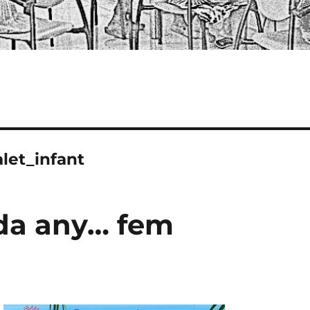
let_infant
ada any… fem