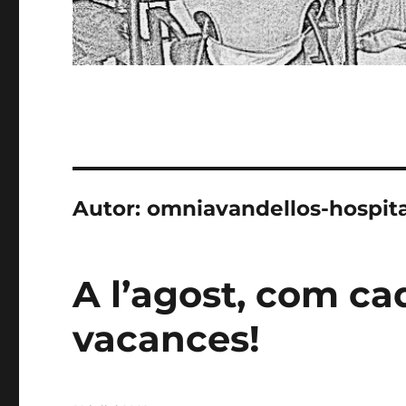
Autor:
omniavandellos-hospita
A l’agost, com c
vacances!