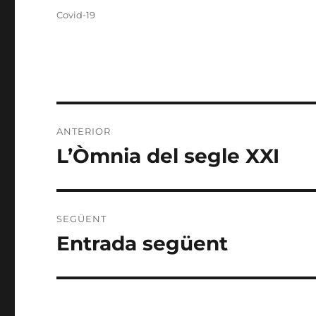
Etiquetes
Covid-19
Navegació
ANTERIOR
d'entrades
L’Òmnia del segle XXI
Entrada
anterior:
SEGÜENT
Entrada següent
Entrada
següent: