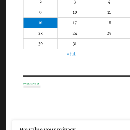
2
3
4
9
10
11
16
17
18
23
24
25
30
31
« jul.
Punt Òmnia de Vandellòs i l'Hospitalet de l'Infant
Gràci
We value your privacy