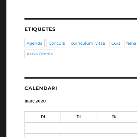
ETIQUETES
Agenda
Concurs
currículum_vitae
Curs
feina
Xarxa Òmnia
CALENDARI
març 2020
Dl
Dt
Dc