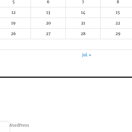
5
6
7
8
12
13
14
15
19
20
21
22
26
27
28
29
jul. »
es al WordPress