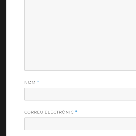
NOM
*
CORREU ELECTRÒNIC
*