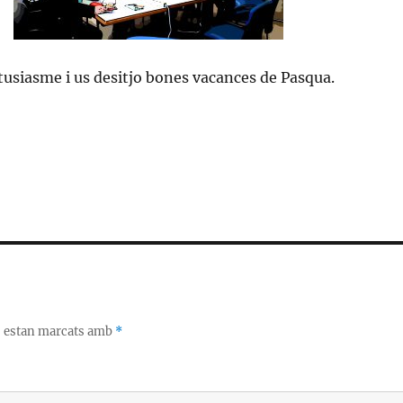
tusiasme i us desitjo bones vacances de Pasqua.
s estan marcats amb
*