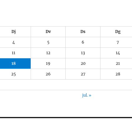
Dj
Dv
Ds
Dg
4
5
6
7
11
12
13
14
18
19
20
21
25
26
27
28
jul. »