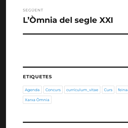
SEGÜENT
L’Òmnia del segle XXI
Entrada
següent:
ETIQUETES
Agenda
Concurs
currículum_vitae
Curs
feina
Xarxa Òmnia