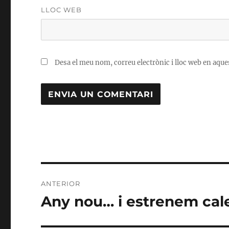
LLOC WEB
Desa el meu nom, correu electrònic i lloc web en aqu
Navegació
ANTERIOR
d'entrades
Any nou… i estrenem cale
Entrada
anterior: