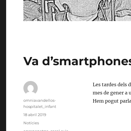
Va d’smartphone
Les tardes dels d
mes de gener a u
Autor
omniavandellos-
Hem pogut parla
hospitalet_infant
Publicat
18 abril 2019
el
Categories
Notícies