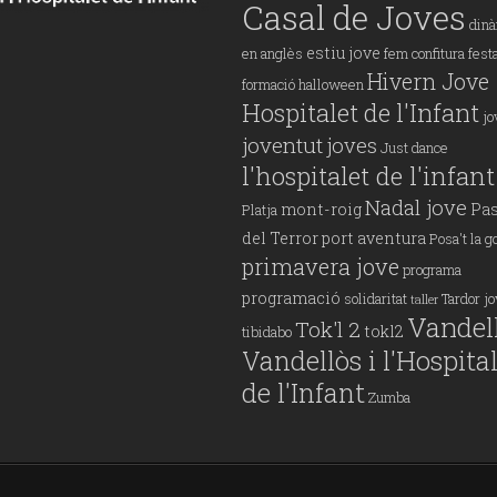
Casal de Joves
din
estiu jove
en anglès
fem confitura
fest
Hivern Jove
formació
halloween
Hospitalet de l'Infant
jo
joventut
joves
Just dance
l'hospitalet de l'infant
Nadal jove
mont-roig
Pas
Platja
del Terror
port aventura
Posa't la g
primavera jove
programa
programació
solidaritat
Tardor j
taller
Vandel
Tok'l 2
tokl2
tibidabo
Vandellòs i l'Hospita
de l'Infant
Zumba