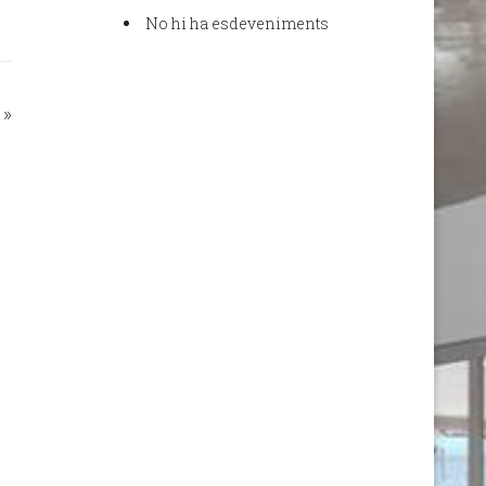
No hi ha esdeveniments
»