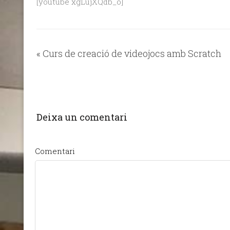
[youtube xgLujXQdb_o]
«
Curs de creació de videojocs amb Scratch
Deixa un comentari
Comentari