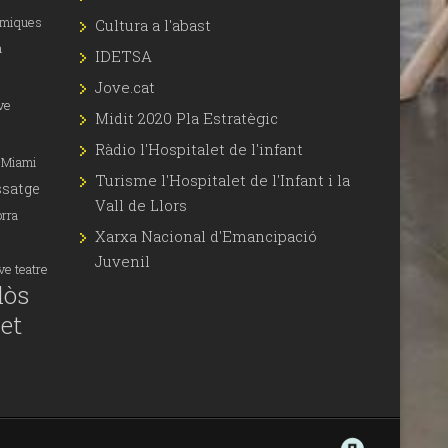
àmiques
Cultura a l'abast
a
IDETSA
Jove.cat
ve
Midit 2020 Pla Estratègic
Ràdio l'Hospitalet de l'infant
Miami
Turisme l'Hospitalet de l'Infant i la
satge
Vall de Llors
orra
Xarxa Nacional d'Emancipació
Juvenil
ove
teatre
lòs
let