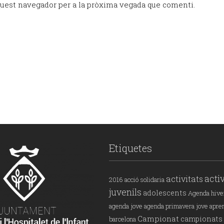
quest navegador per a la pròxima vegada que comenti.
Etiquetes
activ
activitats
2016
acció solidaria
juvenils
adolescents
Agenda hive
agenda jove
agenda primavera jove
apre
Campionat
campionats
barcelona