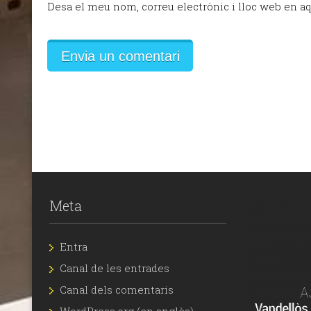
Desa el meu nom, correu electrònic i lloc web en a
Meta
Entra
Canal de les entrades
Canal dels comentaris