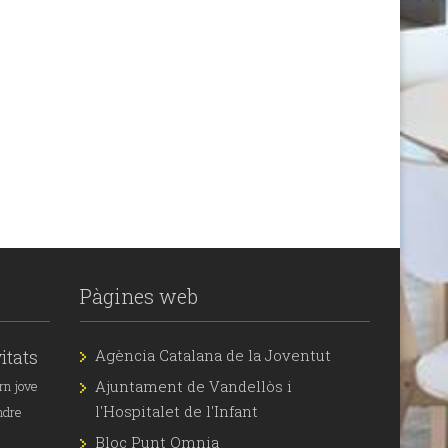
Pàgines web
itats
Agència Catalana de la Joventut
Ajuntament de Vandellòs i
rn jove
l'Hospitalet de l'Infant
ndre
Bloc Punt Omnia