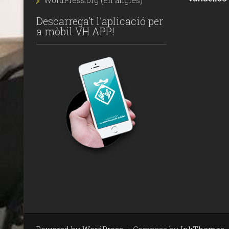
WordPress.org (en anglès)
Descarrega’t l’aplicació per
a mòbil VH APP!