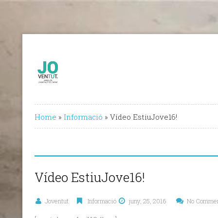
Home
»
Informació
»
Vídeo EstiuJove16!
Vídeo EstiuJove16!
Joventut
Informació
juny, 25, 2016
No Comme