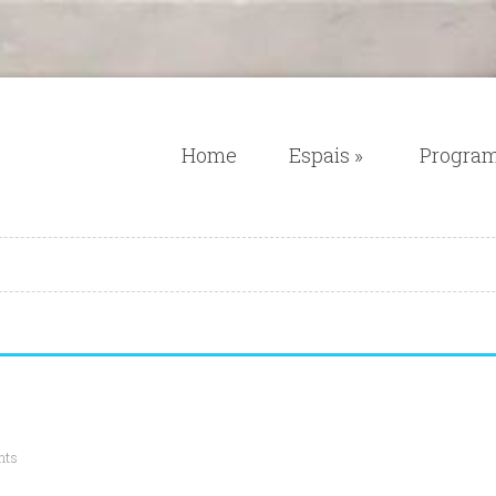
Home
Espais
»
Progra
nts