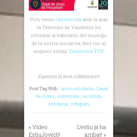
Pots veure
l’entrevista
amb la qual
la Televisió de Vandellòs ha
informat al habitants del muncipi
de la nostra iniciativa, fent clic al
següent enllaç:
Entrevista TVV
Esperem la teva col·laboració!
Post Tag With :
acció solidaria
,
Casal
de Joves
,
entrevista
,
recollida
solidaria
,
refugiats
«
Vídeo
L’estiu ja ha
EstiuJove16!
arribat!
»