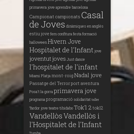
primavera jove
aprendre
barcelona
Casal
Campionat
campionats
de Joves
dinàmiques en anglès
estiu jove
fem confitura
festa
formació
Hivern Jove
halloween
Hospitalet de l'Infant
jove
joventut
joves
Just dance
l'hospitalet de l'infant
Nadal jove
mont-roig
Miami Platja
Passatge del Terror
port aventura
primavera jove
Posa't la gorra
programació
programa
solidaritat
taller
Tok'l 2
tokl2
Tardor jove
teatre
tibidabo
Vandellòs
Vandellòs i
l'Hospitalet de l'Infant
Zumba