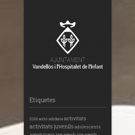
Etiquetes
activitats
2016
acció solidaria
activitats juvenils
adolescents
Agenda hivern jove
agenda jove
agenda