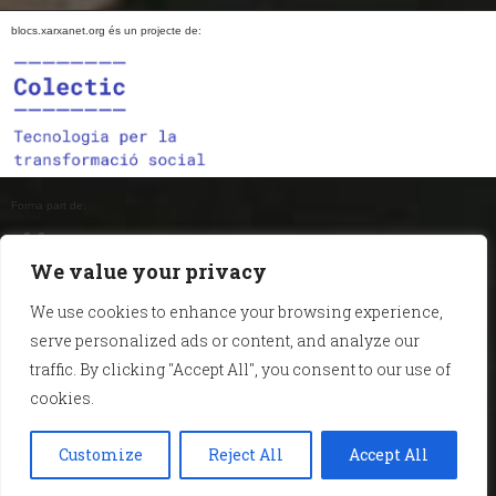
blocs.xarxanet.org és un projecte de:
Forma part de:
We value your privacy
We use cookies to enhance your browsing experience,
En col·laboració amb:
serve personalized ads or content, and analyze our
traffic. By clicking "Accept All", you consent to our use of
cookies.
Amb el suport de:
Customize
Reject All
Accept All