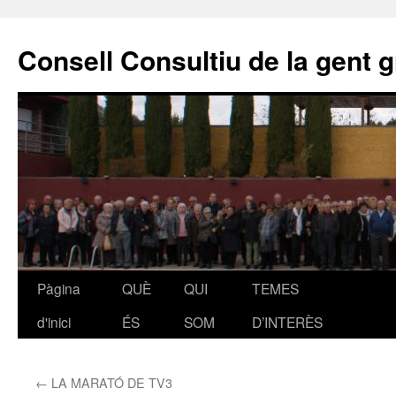
Vés
al
Consell Consultiu de la gent g
contingut
Pàgina
QUÈ
QUI
TEMES
d'inici
ÉS
SOM
D’INTERÈS
←
LA MARATÓ DE TV3