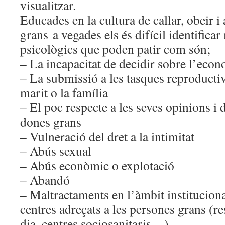
visualitzar.
LES
Educades en la cultura de callar, obeir i
PERSONES
GRANS
grans a vegades els és difícil identificar
psicològics que poden patir com són;
– La incapacitat de decidir sobre l’econ
– La submissió a les tasques reproductiv
marit o la família
– El poc respecte a les seves opinions i d
dones grans
– Vulneració del dret a la intimitat
– Abús sexual
– Abús econòmic o explotació
– Abandó
– Maltractaments en l’àmbit institucion
centres adreçats a les persones grans (re
dia, centres sociosanitaris…)