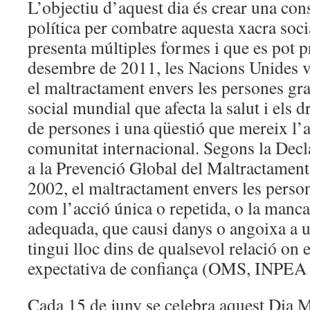
L’objectiu d’aquest dia és crear una cons
Social
política per combatre aquesta xacra soci
de
la
presenta múltiples formes i que es pot p
Garrotxa
desembre de 2011, les Nacions Unides v
el maltractament envers les persones g
social mundial que afecta la salut i els
de persones i una qüestió que mereix l’a
comunitat internacional. Segons la Decl
a la Prevenció Global del Maltractament
2002, el maltractament envers les person
com l’acció única o repetida, o la manc
adequada, que causi danys o angoixa a u
tingui lloc dins de qualsevol relació on 
expectativa de confiança (OMS, INPEA
Cada 15 de juny se celebra aquest Dia M