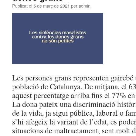
GENT
Publicat el
5 de març de 2021
per
admin
GRAN
DE
LA
GARROTXA
FA
UNA
CRIDA
A
LA
CIUTADANIA
PER
APORTAR
Les persones grans representen gairebé 
LA
població de Catalunya. De mitjana, el 
SEVA
OPINIÓ
aquest percentatge arriba fins el 77% e
SOBRE
La dona pateix una discriminació històri
LES
de la vida, ja sigui pública, laboral o fa
POLÍTIQUES
PÚBLIQUES
s’hi afegeix la variant de l’edat, es pode
QUE
situacions de maltractament, sent molt dif
AFECTEN
A