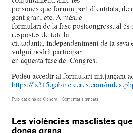
persones que formin part d’entitats, de 
gent gran, etc. A més, el
formulari de la fase postcongressual és o
respostes de tota la
ciutadania, independentment de la seva 
vulgui podrà participar
en aquesta fase del Congrés.
Podeu accedir al formulari mitjançant aq
https://ls315.gabinetceres.com/index.p
Publicat dins de
General
|
Comentaris tancats
a
EL
CONSELL
CONSULTIU
Les violències masclistes que
DE
dones grans
LA