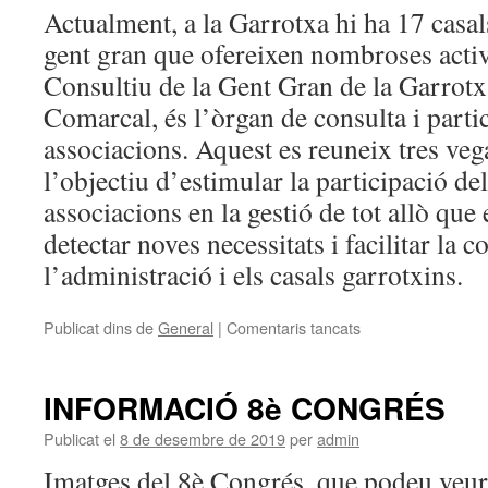
Actualment, a la Garrotxa hi ha 17 casal
gent gran que ofereixen nombroses activ
Consultiu de la Gent Gran de la Garrotxa
Comarcal, és l’òrgan de consulta i parti
associacions. Aquest es reuneix tres ve
l’objectiu d’estimular la participació del 
associacions en la gestió de tot allò que e
detectar noves necessitats i facilitar la 
l’administració i els casals garrotxins.
Publicat dins de
General
|
Comentaris tancats
a
Gran
participació
al
INFORMACIÓ 8è CONGRÉS
Dinar
de
Publicat el
8 de desembre de 2019
per
admin
Jubilats
Imatges del 8è Congrés, que podeu veu
i