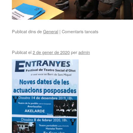
Publicat dins de
General
|
Comentaris tancats
a
El
Consell
Consultiu
Publicat el
2 de gener de 2020
per
admin
de
la
Gent
Gran
celebra
l’última
sessió
del
2019