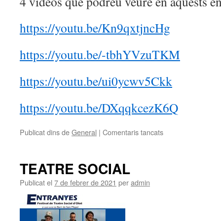
4 vídeos que podreu veure en aquests en
https://youtu.be/Kn9qxtjncHg
https://youtu.be/-tbhYVzuTKM
https://youtu.be/ui0ycwv5Ckk
https://youtu.be/DXqqkcezK6Q
Publicat dins de
General
|
Comentaris tancats
a
Les
violències
masclistes
TEATRE SOCIAL
que
pateixen
Publicat el
7 de febrer de 2021
per
admin
les
dones
grans