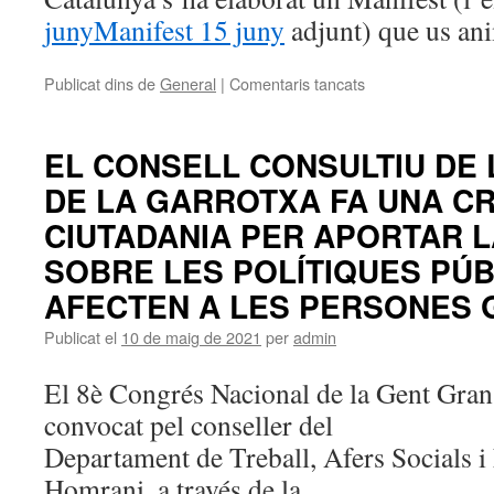
juny
Manifest 15 juny
adjunt) que us ani
Publicat dins de
General
|
Comentaris tancats
a
15
de
juny:
EL CONSELL CONSULTIU DE
Dia
DE LA GARROTXA FA UNA CR
Mundial
de
CIUTADANIA PER APORTAR L
la
SOBRE LES POLÍTIQUES PÚ
Presa
de
AFECTEN A LES PERSONES
Consciència
sobre
Publicat el
10 de maig de 2021
per
admin
l’Abús
i
El 8è Congrés Nacional de la Gent Gra
el
Maltractament
convocat pel conseller del
a
Departament de Treball, Afers Socials i
les
Persones
Homrani ,a través de la