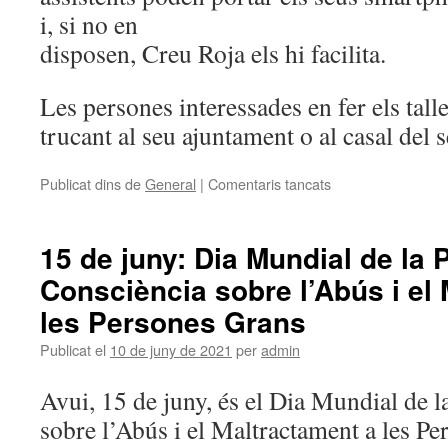
i, si no en
disposen, Creu Roja els hi facilita.
Les persones interessades en fer els tall
trucant al seu ajuntament o al casal del 
Publicat dins de
General
|
Comentaris tancats
a
Tallers
de
digitalització
15 de juny: Dia Mundial de la 
per
Consciència sobre l’Abús i el
a
gent
les Persones Grans
gran.
Creu
Publicat el
10 de juny de 2021
per
admin
Roja
Garrotxa
Avui, 15 de juny, és el Dia Mundial de 
i
sobre l’Abús i el Maltractament a les Pe
Consorci
d’Acció