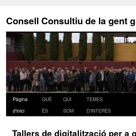
Vés
al
Consell Consultiu de la gent g
contingut
Pàgina
QUÈ
QUI
TEMES
d'inici
ÉS
SOM
D’INTERÈS
Tallers de digitalització per a