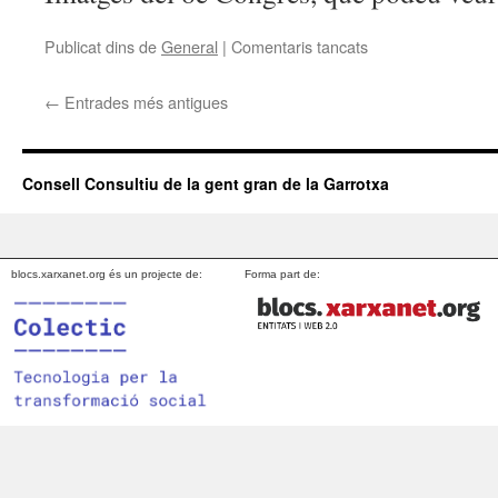
Jubilades
de
Publicat dins de
General
|
Comentaris tancats
a
la
INFORMACIÓ
Gent
8è
←
Entrades més antigues
Gran
CONGRÉS
de
la
Garrotxa
Consell Consultiu de la gent gran de la Garrotxa
blocs.xarxanet.org és un projecte de:
Forma part de: