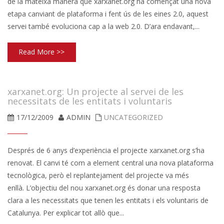
de la mateixa manera que xarxanet.org ha començat una nova
etapa canviant de plataforma i fent ús de les eines 2.0, aquest
servei també evoluciona cap a la web 2.0. D’ara endavant,...
Read More >>
xarxanet.org: Un projecte al servei de les
necessitats de les entitats i voluntaris
17/12/2009
ADMIN
UNCATEGORIZED
Després de 6 anys d’experiència el projecte xarxanet.org s’ha
renovat. El canvi té com a element central una nova plataforma
tecnològica, però el replantejament del projecte va més
enllà. L’objectiu del nou xarxanet.org és donar una resposta
clara a les necessitats que tenen les entitats i els voluntaris de
Catalunya. Per explicar tot allò que...