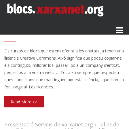
Els cursos de blocs tenen llicència Creative
Commons!
Toggle
14/05/2010
ADMIN
UNCATEGORIZED
naviga
Els cursos de blocs que estem oferint a les entitats ja tenen una
llicència Creative Commons. Això significa que podeu copiar-ne
els continguts, millorar-los, passar-los a un company d’entitat,
penjar-los a la vostra web, … Tot això sempre que respecteu
dues condicions: que mantingueu aquesta llicència, i que citeu la
font original. Les llicències...
Read More >>
Presentació Serveis de xarxanet.org i Taller de