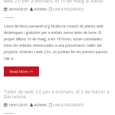
web 2.0 per a entitats, el 10 de maig al Raval!
28/04/2010
ADMIN
UNCATEGORIZED
L’eina de blocs.xarxanet.org facilita la creació de planes web
dinàmiques i gratuïtes per a enitats sense ànim de lucre. El
proper dilluns 10 de maig, a les 18 hores, estan convidades
totes les entitats interessades a una presentació i taller del
projecte «Entitats i web 2.0«, on podran fer els primers passos
cap a...
Read More >>
Taller de web 2.0 per a entitats, el 5 de febrer a
Barcelona
19/01/2010
ADMIN
UNCATEGORIZED