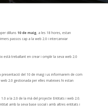
oper dilluns
10 de maig
, a les 18 hores, estan
rimers passos cap a la web 2.0 i intercanviar
ix està treballant en crear i omplir la seva web 2.0
a la presentació del 10 de maig i us informarem de com
a web 2.0 gestionada per elles mateixes hi estan
.0 a la 2.0 de la mà del projecte Entitats i web 2.0.
ntitat amb la seva base social i amb altres entitats i