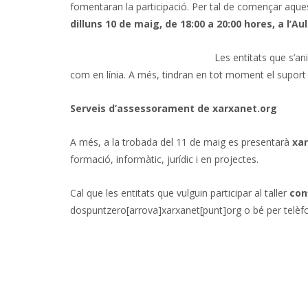
fomentaran la participació. Per tal de començar aques
dilluns 10 de maig, de 18:00 a 20:00 hores, a l’Aul
Les entitats que s’a
com en línia. A més, tindran en tot moment el suport d
Serveis d’assessorament de xarxanet.org
A més, a la trobada del 11 de maig es presentarà
xar
formació, informàtic, jurídic i en projectes.
Cal que les entitats que vulguin participar al taller
con
dospuntzero[arrova]xarxanet[punt]org o bé per telèfo