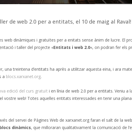
ler de web 2.0 per a entitats, el 10 de maig al Raval!
nes web dinàmiques i gratuïtes per a enitats sense ànim de lucre. El pr
tació i taller del projecte «
Entitats i web 2.0
«, on podran fer els p
, una treintena d’entitats ha après a utilitzar aquesta eina, i ara mate
s a
blocs.xarxanet.org
.
va edició del curs gratuït
i en línia de web 2.0 per a entitats. Veniu 
el vostre web! Totes aquelles entitats interessades en tenir una plan
vés del servei de Pàgines Web de xarxanet.org faran el salt de la web 1
blocs dinàmics
, que milloraran qualitativament la comunicació de l’e