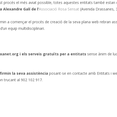
t procés el més aviat possible, totes aquestes entitats també estan co
a Alexandre Galí de l’
Associació Rosa Sensat
(Avenida Drassanes, 
nimin a començar el procés de creació de la seva plana web rebran as
’un equip multidisciplinari.
xanet.org i els serveis gratuïts per a entitats
sense ànim de luc
firmin la seva assistència
posant-se en contacte amb Entitats i web
n trucant al 902 102 917.