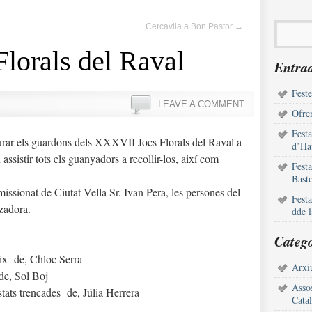
Cercavila a Bon Pastor
→
lorals del Raval
Entrad
Feste
LEAVE A COMMENT
Ofren
Fest
iurar els guardons dels XXXVII Jocs Florals del Raval a
d’Ha
assistir tots els guanyadors a recollir-los, així com
Fest
Bast
issionat de Ciutat Vella Sr. Ivan Pera, les persones del
Fest
tzadora.
dde 
Catego
eix de, Chloc Serra
Arxiu
de, Sol Boj
Assos
stats trencades de, Júlia Herrera
Cata