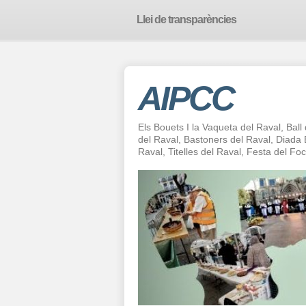
Llei de transparències
AIPCC
Els Bouets I la Vaqueta del Raval, Ball
del Raval, Bastoners del Raval, Diad
Raval, Titelles del Raval, Festa del F