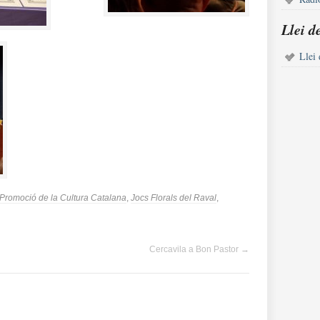
Llei d
Llei 
e Promoció de la Cultura Catalana
,
Jocs Florals del Raval
,
Cercavila a Bon Pastor
→