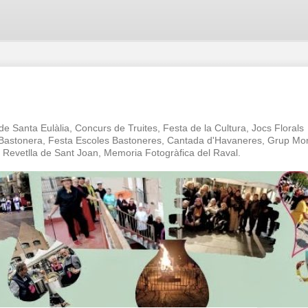
 de Santa Eulàlia, Concurs de Truites, Festa de la Cultura, Jocs Florals
a Bastonera, Festa Escoles Bastoneres, Cantada d'Havaneres, Grup Mo
oc Revetlla de Sant Joan, Memoria Fotogràfica del Raval.