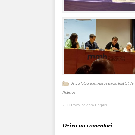
Arxiu fotogràfic
,
Assossiació Institut d
Noticies
←
El Raval celebra Corpus
Deixa un comentari