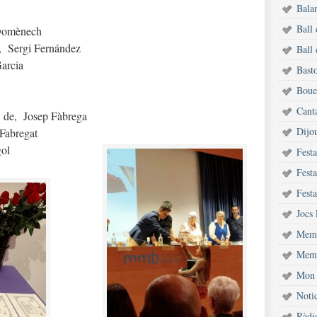
Bala
Ball
 Domènech
, Sergi Fernández
Ball 
arcia
Bast
Bouet
Cant
t de, Josep Fàbrega
Dijou
Fabregat
ol
Fest
Festa
Festa
Jocs 
Memò
Memò
Mon 
Notic
Ràdi