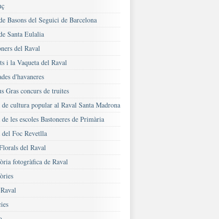
nç
 de Basons del Seguici de Barcelona
de Santa Eulalia
oners del Raval
s i la Vaqueta del Raval
ades d'havaneres
s Gras concurs de truites
a de cultura popular al Raval Santa Madrona
 de les escoles Bastoneres de Primària
 del Foc Revetlla
Florals del Raval
ria fotogràfica de Raval
ries
Raval
ies
o