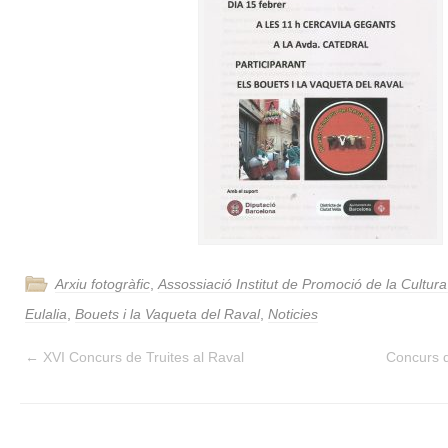
Arxiu fotogràfic
,
Assossiació Institut de Promoció de la Cultur
Eulalia
,
Bouets i la Vaqueta del Raval
,
Noticies
←
XVI Concurs de Truites al Raval
Concurs d