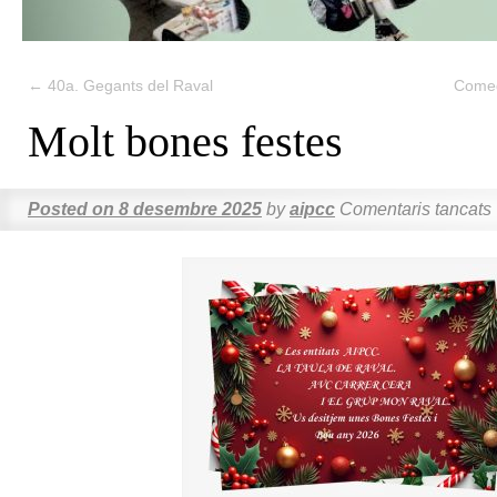
←
40a. Gegants del Raval
Comed
Molt bones festes
Posted on
8 desembre 2025
by
aipcc
Comentaris tancats