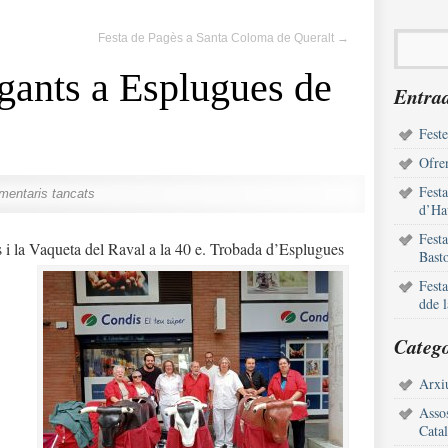
Festa de Pagès a Santa Coloma de Queralt
→
gants a Esplugues de
Entrad
Feste
Ofren
Fest
mentaris tancats
d’Ha
Fest
s i la Vaqueta del Raval a la 40 e. Trobada d’Esplugues
Bast
Fest
dde 
Catego
Arxiu
Assos
Cata