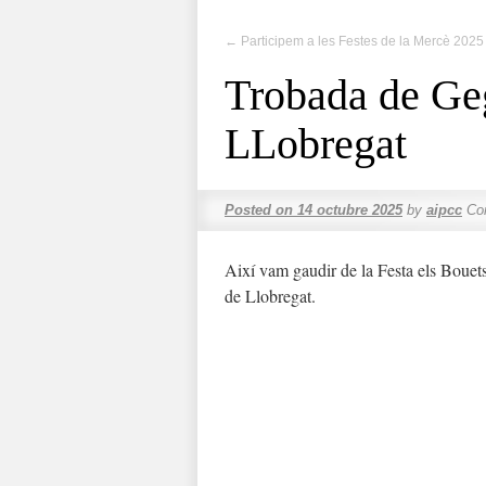
←
Participem a les Festes de la Mercè 2025
Trobada de Ge
LLobregat
Posted on
14 octubre 2025
by
aipcc
Co
Així vam gaudir de la Festa els Bouet
de Llobregat.