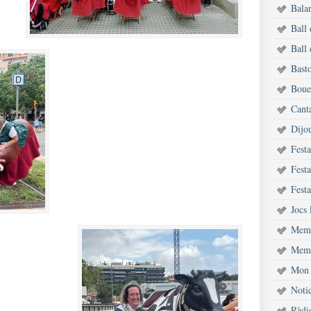
Bala
Ball
Ball 
Bast
Bouet
Cant
Dijou
Fest
Festa
Festa
Jocs 
Memò
Memò
Mon 
Notic
Ràdi