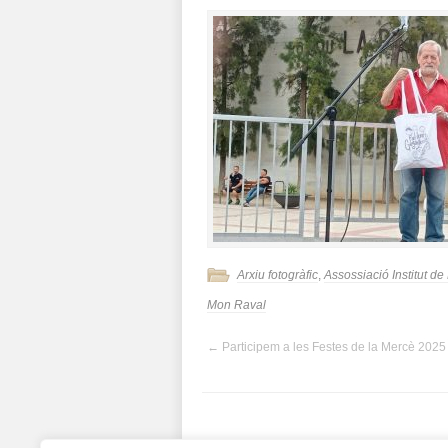
Arxiu fotogràfic
,
Assossiació Institut d
Mon Raval
←
Participem a les Festes de la Mercè 2025