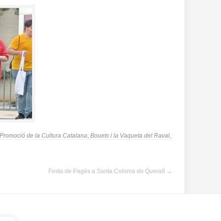
e Promoció de la Cultura Catalana
,
Bouets i la Vaqueta del Raval
,
Festa de Pagès a Santa Coloma de Queralt
→