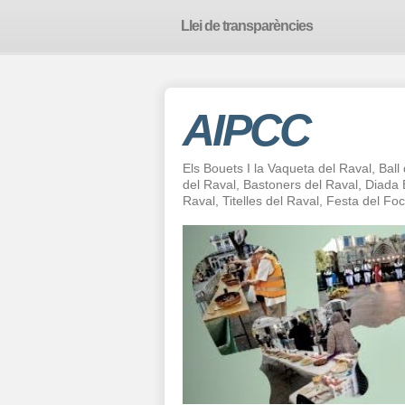
Llei de transparències
AIPCC
Els Bouets I la Vaqueta del Raval, Ball
del Raval, Bastoners del Raval, Diad
Raval, Titelles del Raval, Festa del F