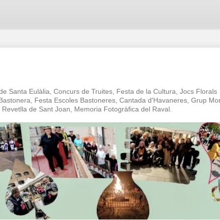
 de Santa Eulàlia, Concurs de Truites, Festa de la Cultura, Jocs Florals
a Bastonera, Festa Escoles Bastoneres, Cantada d'Havaneres, Grup Mo
oc Revetlla de Sant Joan, Memoria Fotogràfica del Raval.