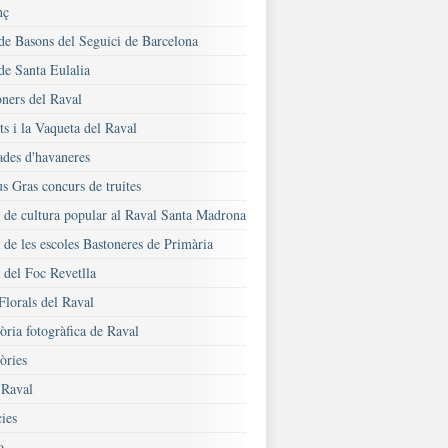
nç
 de Basons del Seguici de Barcelona
de Santa Eulalia
oners del Raval
s i la Vaqueta del Raval
ades d'havaneres
s Gras concurs de truites
a de cultura popular al Raval Santa Madrona
 de les escoles Bastoneres de Primària
 del Foc Revetlla
Florals del Raval
ria fotogràfica de Raval
ries
Raval
ies
o