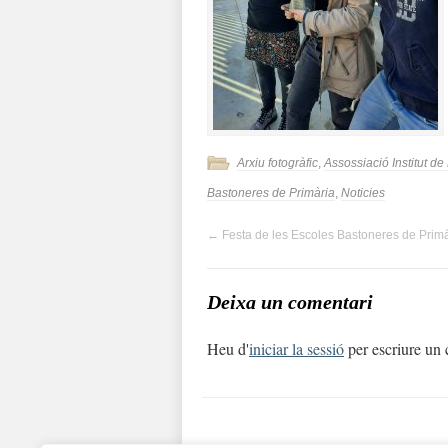
Arxiu fotogràfic
,
Assossiació Institut d
Bastoneres de Primària
,
Noticies
←
Festa de les Escoles Bastoneres de Primà
Deixa un comentari
Heu d'
iniciar la sessió
per escriure un 