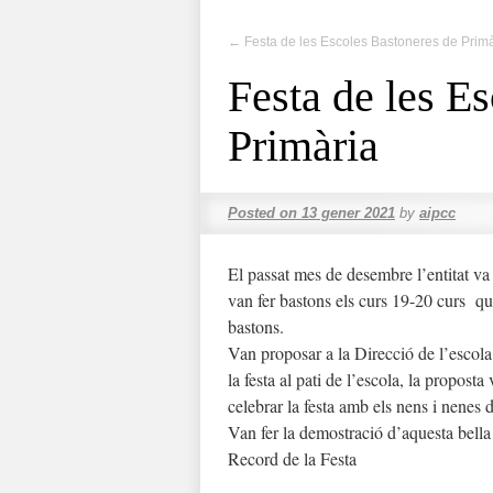
←
Festa de les Escoles Bastoneres de Primà
Festa de les E
Primària
Posted on
13 gener 2021
by
aipcc
El passat mes de desembre l’entitat va 
van fer bastons els curs 19-20 curs que
bastons.
Van proposar a la Direcció de l’escola q
la festa al pati de l’escola, la propost
celebrar la festa amb els nens i nenes d
Van fer la demostració d’aquesta bella d
Record de la Festa