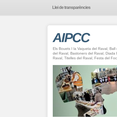
Llei de transparències
AIPCC
Els Bouets I la Vaqueta del Raval, Ball
del Raval, Bastoners del Raval, Diad
Raval, Titelles del Raval, Festa del F