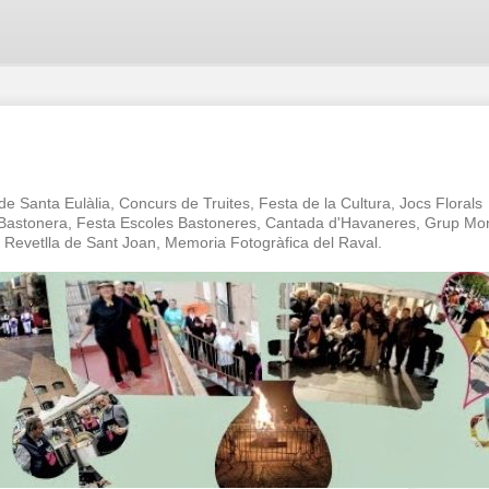
 de Santa Eulàlia, Concurs de Truites, Festa de la Cultura, Jocs Florals
a Bastonera, Festa Escoles Bastoneres, Cantada d'Havaneres, Grup Mo
oc Revetlla de Sant Joan, Memoria Fotogràfica del Raval.