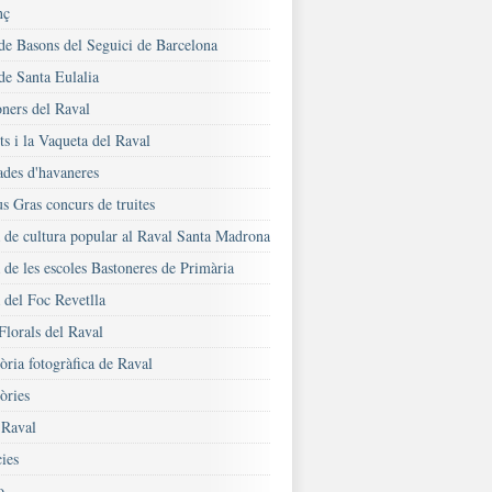
nç
 de Basons del Seguici de Barcelona
de Santa Eulalia
oners del Raval
s i la Vaqueta del Raval
ades d'havaneres
s Gras concurs de truites
a de cultura popular al Raval Santa Madrona
 de les escoles Bastoneres de Primària
 del Foc Revetlla
Florals del Raval
ria fotogràfica de Raval
ries
Raval
ies
o