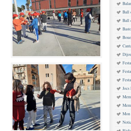
Bala
Ball
Ball 
Bast
Bouet
Cant
Dijou
Fest
Festa
Festa
Jocs 
Memò
Memò
Mon 
Notic
Ràdi