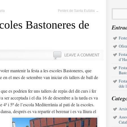
ria
Festes de Santa Eulàlia
→
scoles Bastoneres de
Entrad
Feste
Ofren
Fest
LEAVE A COMMENT
d’Ha
Fest
voler mantenir la festa a les escoles Bastoneres, que
Bast
 en el mes de setembre van iniciar els tallers de ball de
Fest
dde 
ue es podrien fer uns tallers de repàs del dit curs i fer
Catego
a va ser acceptada i el dia 16 de desembre a la tarda es va
e 4ª i 5º de l’escola Mediterrània al pati de la escoles.
Arxiu
ansa, després es va repartir el berenar i es va lliura el
Assos
Cata