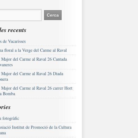
es recents
s de Vacarisses
a floral a la Verge del Carme al Raval
a Major del Carme al Raval 26 Cantada
vaneres
a Major del Carme al Raval 26 Diada
onera
a Major del Carme al Raval 26 carrer Hort
la Bomba
ries
 fotogràfic
siació Institut de Promoció de la Cultura
lana