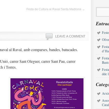
Festa de Cultura al Raval Santa Madrona
→
Entrad
Feste
LEAVE A COMMENT
Ofren
Fest
rnaval al Raval, amb comparses, bandes, batucades.
d’Ha
Fest
nió, carrer Sant Oleguer, carrer Sant Pau, carrer
Bast
ch i Torres.
Fest
dde 
Catego
Arxiu
Assos
Cata