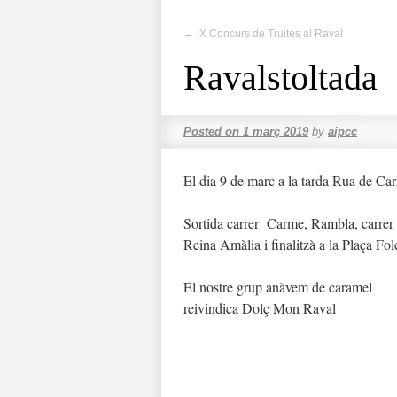
←
IX Concurs de Truites al Raval
Ravalstoltada
Posted on
1 març 2019
by
aipcc
El dia 9 de marc a la tarda Rua de Ca
Sortida carrer Carme, Rambla, carrer U
Reina Amàlia i finalitzà a la Plaça Fol
El nostre grup anàvem de caramel
reivindica Dolç Mon Raval