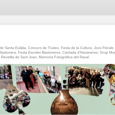
 de Santa Eulàlia, Concurs de Truites, Festa de la Cultura, Jocs Florals
a Bastonera, Festa Escoles Bastoneres, Cantada d'Havaneres, Grup Mo
oc Revetlla de Sant Joan, Memoria Fotogràfica del Raval.