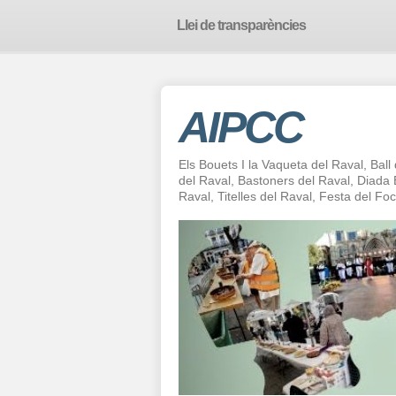
Llei de transparències
AIPCC
Els Bouets I la Vaqueta del Raval, Ball
del Raval, Bastoners del Raval, Diad
Raval, Titelles del Raval, Festa del F