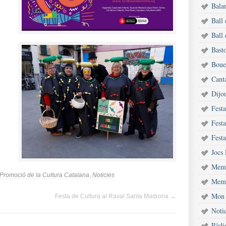
Bala
Ball
Ball 
Bast
Bouet
Cant
Dijou
Fest
Festa
Festa
Jocs 
Memò
e Promoció de la Cultura Catalana
,
Noticies
Memò
Mon 
Festa de Cultura al Raval Santa Madrona
→
Notic
Ràdi