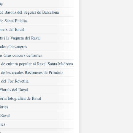
nç
 de Basons del Seguici de Barcelona
de Santa Eulalia
oners del Raval
s i la Vaqueta del Raval
ades d'havaneres
s Gras concurs de truites
a de cultura popular al Raval Santa Madrona
 de les escoles Bastoneres de Primària
 del Foc Revetlla
Florals del Raval
ria fotogràfica de Raval
ries
Raval
ies
o