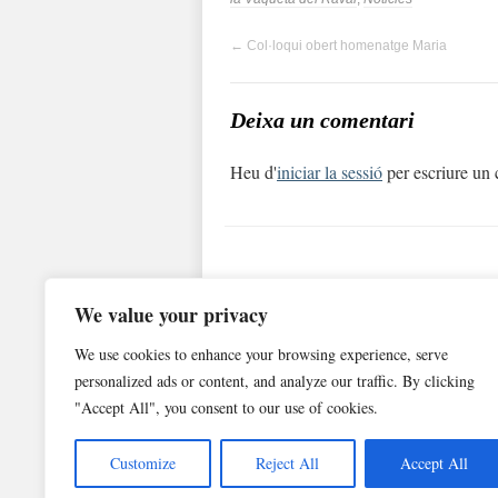
←
Col·loqui obert homenatge Maria
Deixa un comentari
Heu d'
iniciar la sessió
per escriure un 
We value your privacy
blocs.xarxanet.org és un projecte de:
Forma pa
We use cookies to enhance your browsing experience, serve
personalized ads or content, and analyze our traffic. By clicking
"Accept All", you consent to our use of cookies.
Customize
Reject All
Accept All
AIPCC