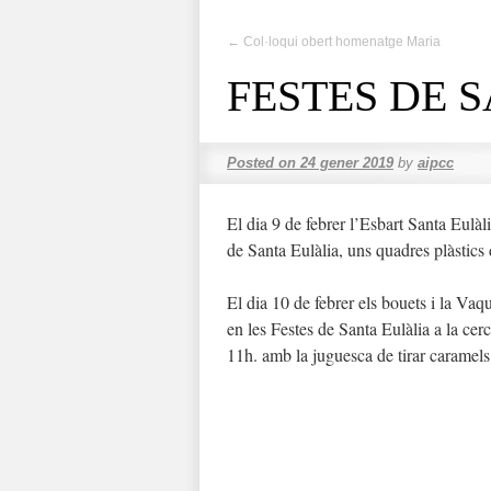
←
Col·loqui obert homenatge Maria
FESTES DE 
Posted on
24 gener 2019
by
aipcc
El dia 9 de febrer l’Esbart Santa Eulàli
de Santa Eulàlia, uns quadres plàstics 
El dia 10 de febrer els bouets i la Vaq
en les Festes de Santa Eulàlia a la cer
11h
.
amb
la juguesca de tirar caramels 