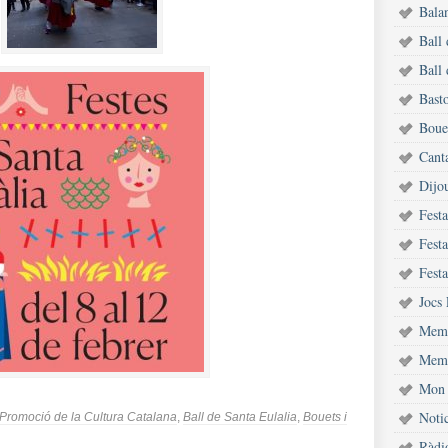
Bala
Ball
Ball 
Bast
Bouet
Cant
Dijou
Fest
Festa
Festa
Jocs 
Memò
Memò
Mon 
Notic
e Promoció de la Cultura Catalana
,
Ball de Santa Eulalia
,
Bouets i
Ràdi