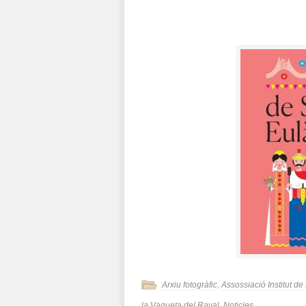
Arxiu fotogràfic
,
Assossiació Institut d
la Vaqueta del Raval
,
Noticies