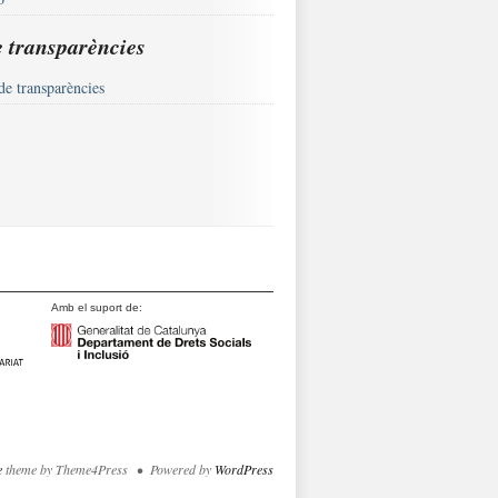
e transparències
de transparències
Amb el suport de:
e
theme by Theme4Press • Powered by
WordPress