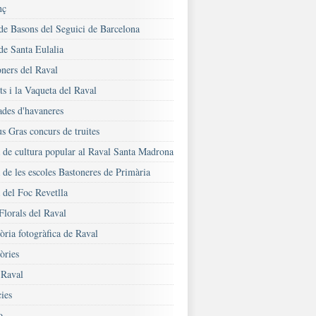
nç
 de Basons del Seguici de Barcelona
de Santa Eulalia
oners del Raval
s i la Vaqueta del Raval
ades d'havaneres
s Gras concurs de truites
a de cultura popular al Raval Santa Madrona
 de les escoles Bastoneres de Primària
 del Foc Revetlla
Florals del Raval
ria fotogràfica de Raval
ries
Raval
ies
o