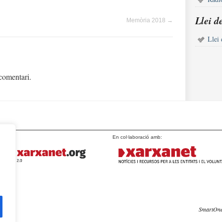
Llei d
Memòria 2018
→
Llei 
comentari.
rt de:
En col·laboració amb:
SmartOn