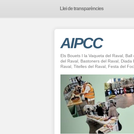
Llei de transparències
AIPCC
Els Bouets I la Vaqueta del Raval, Ball
del Raval, Bastoners del Raval, Diad
Raval, Titelles del Raval, Festa del F