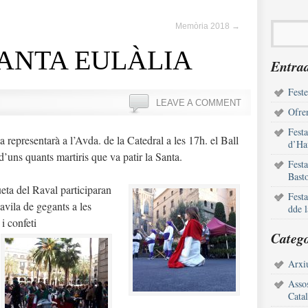
Memòria 2018
→
SANTA EULÀLIA
Entrad
Feste
LEAVE A COMMENT
Ofren
Fest
a representarà a l’
Avda
.
de
la Catedral a les
17h
.
el
Ball
d’Ha
d’uns quants martiris que va patir la Santa.
Fest
Bast
ueta del Raval participaran
Fest
cavila de gegants a les
dde 
i confeti
Catego
Arxiu
Assos
Cata