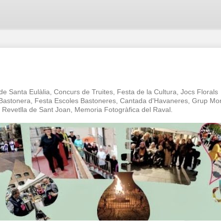
 de Santa Eulàlia, Concurs de Truites, Festa de la Cultura, Jocs Florals
a Bastonera, Festa Escoles Bastoneres, Cantada d'Havaneres, Grup Mo
oc Revetlla de Sant Joan, Memoria Fotogràfica del Raval.