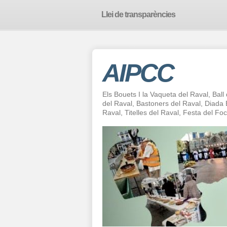
Llei de transparències
AIPCC
Els Bouets I la Vaqueta del Raval, Ball
del Raval, Bastoners del Raval, Diad
Raval, Titelles del Raval, Festa del F