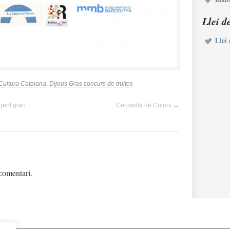
Llei d
Llei 
 Cultura Catalana
,
Dijous Gras concurs de truites
gent gran
Cercavila de Colors
→
comentari.