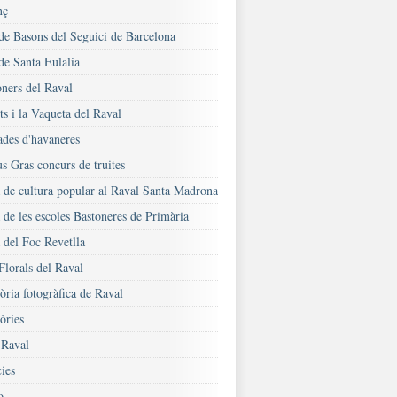
nç
 de Basons del Seguici de Barcelona
de Santa Eulalia
oners del Raval
s i la Vaqueta del Raval
ades d'havaneres
s Gras concurs de truites
a de cultura popular al Raval Santa Madrona
 de les escoles Bastoneres de Primària
 del Foc Revetlla
Florals del Raval
ria fotogràfica de Raval
ries
Raval
ies
o