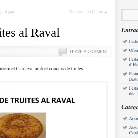
gent gran
Cercavila de Colors
→
Entrad
ites al Raval
Feste
Ofren
LEAVE A COMMENT
Fest
d’Ha
niciem el Carnaval amb el concurs de truites
Fest
Bast
Fest
dde 
Catego
Arxiu
Assos
Cata