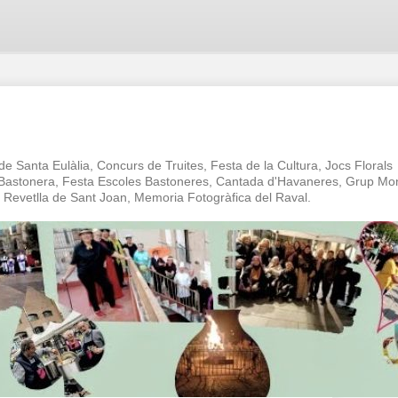
 de Santa Eulàlia, Concurs de Truites, Festa de la Cultura, Jocs Florals
a Bastonera, Festa Escoles Bastoneres, Cantada d'Havaneres, Grup Mo
oc Revetlla de Sant Joan, Memoria Fotogràfica del Raval.