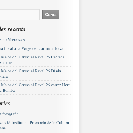
es recents
s de Vacarisses
a floral a la Verge del Carme al Raval
a Major del Carme al Raval 26 Cantada
vaneres
a Major del Carme al Raval 26 Diada
onera
a Major del Carme al Raval 26 carrer Hort
la Bomba
ries
 fotogràfic
siació Institut de Promoció de la Cultura
lana