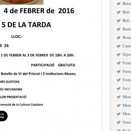
Bala
Ball
Ball 
Bast
Bouet
Cant
Dijou
Fest
Festa
Festa
Jocs 
Memò
Memò
Mon 
Notic
Ràdi