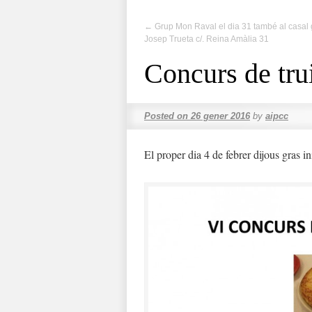
←
Grup Mon Raval el dia 31 també al casal 
Josep Trueta c/. Reina Amàlia 31
Concurs de tru
Posted on
26 gener 2016
by
aipcc
El proper dia 4 de febrer dijous gras i