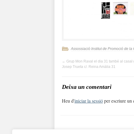
Assossiació Institut de Promoció de la
←
Grup Mon Raval el dia 31 també al casal 
Josep Trueta c/. Reina Amàlia 31
Deixa un comentari
Heu d'
iniciar la sessió
per escriure un 