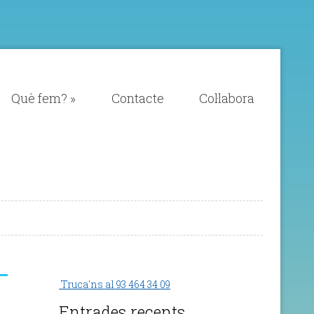
Què fem?
»
Contacte
Col·labora
Truca'ns al 93 464 34 09
Entrades recents