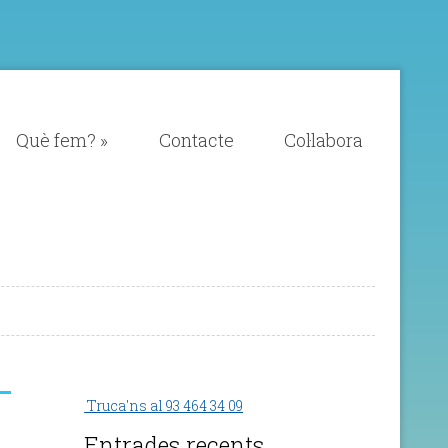
Què fem?
»
Contacte
Col·labora
Truca'ns al 93 464 34 09
Entrades recents