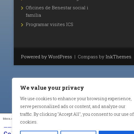
Oficines de Benestar social i
família
Programar visites ICS
Powered by WordPress
|
Compass by
InkThemes
.
We value your privacy
We use cookies to enhance your browsing experience,
serve personalized ads or content, and analyze our
traffic. By clicking "Accept All", you consent to our use of
blocs.xarxanet.org és un projecte de:
Forma part de:
cookies.