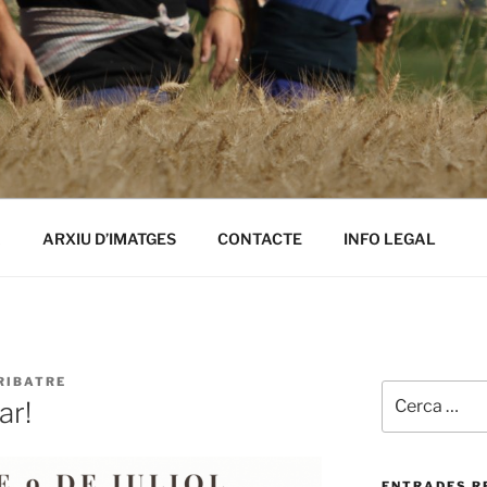
Ó LES FESTES DEL SE
A
ARXIU D’IMATGES
CONTACTE
INFO LEGAL
RIBATRE
Cerca:
ar!
ENTRADES R