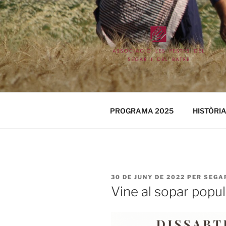
Vés
al
contingut
ASSOCIACI
BATRE
PROGRAMA 2025
HISTÒRI
PUBLICAT
30 DE JUNY DE 2022
PER
SEGA
A
Vine al sopar popul