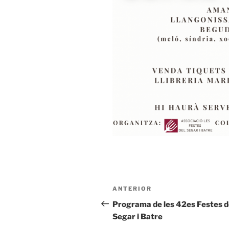
Navegació
ANTERIOR
Entrada
d'entrades
anterior
Programa de les 42es Festes d
Segar i Batre