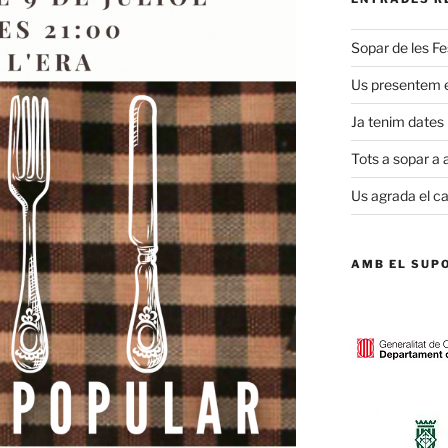
Sopar de les Fe
Us presentem el
Ja tenim dates 
Tots a sopar a a
Us agrada el ca
AMB EL SUPO