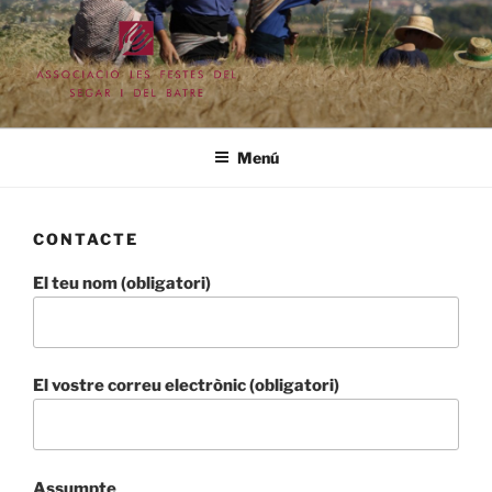
Vés
al
contingut
ASSOCIACIÓ LES FESTES DEL
SEGAR I DEL BATRE
Menú
CONTACTE
El teu nom (obligatori)
El vostre correu electrònic (obligatori)
Assumpte